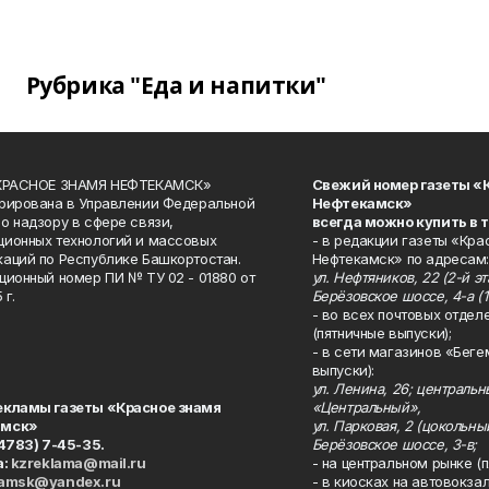
Рубрика "Еда и напитки"
«КРАСНОЕ ЗНАМЯ НЕФТЕКАМСК»
Свежий номер газеты «
рирована в Управлении Федеральной
Нефтекамск»
о надзору в сфере связи,
всегда можно купить в 
ионных технологий и массовых
- в редакции газеты «Кра
аций по Республике Башкортостан.
Нефтекамск» по адресам:
ционный номер ПИ № ТУ 02 - 01880 от
ул. Нефтяников, 22 (2-й эта
 г.
Берёзовское шоссе, 4-а (1
- во всех почтовых отдел
(пятничные выпуски);
- в сети магазинов «Беге
выпуски):
ул. Ленина, 26; централь
екламы газеты «Красное знамя
«Центральный»,
амск»
ул. Парковая, 2 (цокольны
34783) 7-45-35.
Берёзовское шоссе, 3-в;
а:
kzreklama@mail.ru
- на центральном рынке (п
kamsk@yandex.ru
- в киосках на автовокза