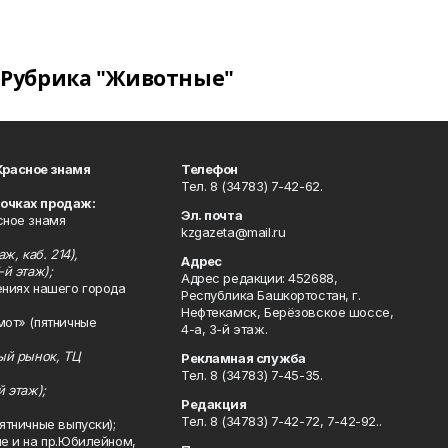
Рубрика "Животные"
Красное знамя
Телефон
Тел. 8 (34783) 7-42-62.
точках продаж:
Эл. почта
сное знамя
kzgazeta@mail.ru
ж, каб. 214),
Адрес
-й этаж);
Адрес редакции: 452688,
ениях нашего города
Республика Башкортостан, г.
Нефтекамск, Берёзовское шоссе,
мот» (пятничные
4-а, 3-й этаж.
ный рынок, ТЦ
Рекламная служба
Тел. 8 (34783) 7-45-35.
й этаж);
Редакция
Тел. 8 (34783) 7-42-72, 7-42-92..
ятничные выпуски);
ле и на пр.Юбилейном,