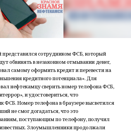
й представился сотрудником ФСБ, который
удут обвинять в незаконном отмывании денег,
вал самому оформить кредит и перевести на
еньшения кредитного потенциала». Для
вал нефтекамцу сверить номер телефона ФСБ,
итеррор», и удостовериться, что
к ФСБ. Номер телефона в браузере высветился
ий не смог догадаться, что это
заниям, поступающим по телефону, получил
неизвестных. Злоумышленники продолжали