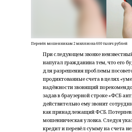
Перевёл мошенникам 2 миллиона 600 тысяч рублей
При следующем звонке неизвестны
напугал гражданина тем, что его б
для разрешения проблемы посовето
продиктованные счета в целях «ум
надёжности звонящий порекомендо
задав в браузерной строке «ФСБ ант
действительно ему звонит сотрудни
как принадлежащий ФСБ. Потерпевш
мошенническая уловка. Следуя ука
кредит и перевёл сумму на счета 