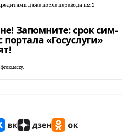
кредитами даже после перевода им 2
е! Запомните: срок сим-
с портала «Госуслуги»
ят!
ефтекамску.