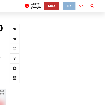
+28 °С
MAX
ВК
ОК
Дождь
0
,