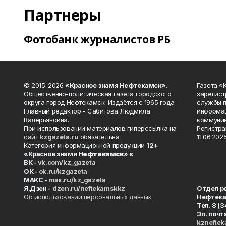
Партнеры
Фотобанк журналистов РБ
© 2015-2026
«Красное знамя Нефтекамск»
.
Газета 
Общественно-политическая газета городского
зарегист
округа город Нефтекамск. Издаётся с 1965 года.
службы п
Главный редактор - Сабитова Людмила
информац
Валерьяновна.
коммуник
При использовании материалов гиперссылка на
Регистра
сайт
kzgazeta.ru
обязательна.
11.06.2025
Категория информационной продукции
12+
«Красное знамя
Нефтекамск
» в
ВК -
vk.com/kz_gazeta
ОК -
ok.ru/kzgazeta
MAKC -
max.ru/kz_gazeta
Я.Дзен -
dzen.ru/neftekamskkz
Отдел р
Об использовании персональных данных
Нефтек
Тел. 8 (
Эл. почт
kznefte