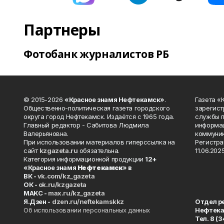
Партнеры
Фотобанк журналистов РБ
© 2015-2026
«Красное знамя Нефтекамск»
.
Газета 
Общественно-политическая газета городского
зарегист
округа город Нефтекамск. Издаётся с 1965 года.
службы п
Главный редактор - Сабитова Людмила
информац
Валерьяновна.
коммуник
При использовании материалов гиперссылка на
Регистра
сайт
kzgazeta.ru
обязательна.
11.06.2025
Категория информационной продукции
12+
«Красное знамя
Нефтекамск
» в
ВК -
vk.com/kz_gazeta
ОК -
ok.ru/kzgazeta
MAKC -
max.ru/kz_gazeta
Я.Дзен -
dzen.ru/neftekamskkz
Отдел р
Об использовании персональных данных
Нефтек
Тел. 8 (