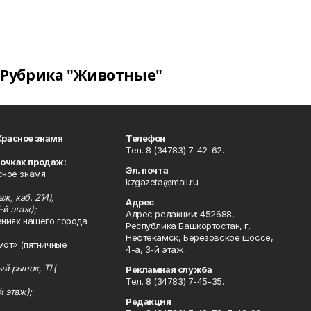
Рубрика "Животные"
Красное знамя
Телефон
Тел. 8 (34783) 7-42-62.
точках продаж:
Эл. почта
сное знамя
kzgazeta@mail.ru
ж, каб. 214),
Адрес
-й этаж);
Адрес редакции: 452688,
ениях нашего города
Республика Башкортостан, г.
Нефтекамск, Берёзовское шоссе,
мот» (пятничные
4-а, 3-й этаж.
ный рынок, ТЦ
Рекламная служба
Тел. 8 (34783) 7-45-35.
й этаж);
Редакция