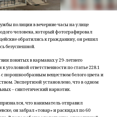
ужбы полиции в вечерние часы на улице
одого человека, который фотографировал
цейские обратились к гражданину, он решил
сь безуспешной.
твии понятых в карманах у 29-летнего
к уголовной ответственности по статье 228.1
в с порошкообразным веществом белого цвета и
твом. Экспертизой установлено, что в одном
ьных – синтетический наркотик.
признался, что наниматель отправил
ске, он забрал «товар» и раскидал по 60