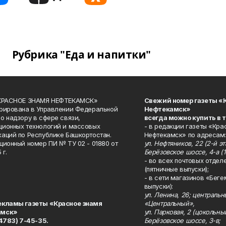
Рубрика "Еда и напитки"
«КРАСНОЕ ЗНАМЯ НЕФТЕКАМСК»
Свежий номер газеты «
рирована в Управлении Федеральной
Нефтекамск»
о надзору в сфере связи,
всегда можно купить в 
ионных технологий и массовых
- в редакции газеты «Кра
аций по Республике Башкортостан.
Нефтекамск» по адресам:
ционный номер ПИ № ТУ 02 - 01880 от
ул. Нефтяников, 22 (2-й эта
 г.
Берёзовское шоссе, 4-а (1
- во всех почтовых отдел
(пятничные выпуски);
- в сети магазинов «Беге
выпуски):
ул. Ленина, 26; централь
екламы газеты «Красное знамя
«Центральный»,
амск»
ул. Парковая, 2 (цокольны
34783) 7-45-35.
Берёзовское шоссе, 3-в;