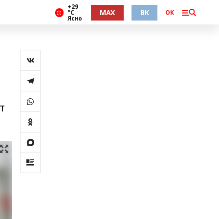
+29
MAX
ВК
°С
ОК
Ясно
,
т