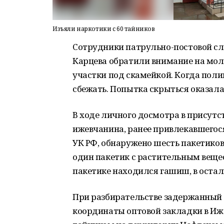
Изъяли наркотики с 60 тайников
Сотрудники патрульно-постовой сл
Карцева обратили внимание на мол
участки под скамейкой. Когда поли
сбежать. Попытка скрыться оказала
В ходе личного досмотра в присутс
ижевчанина, ранее привлекавшегося 
УК РФ, обнаружено шесть пакетико
один пакетик с растительным вещес
пакетике находился гашиш, в остал
При разбирательстве задержанный 
координаты оптовой закладки в Ижев