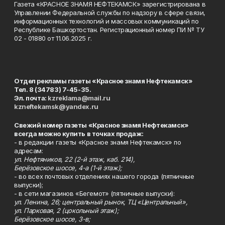
Газета «КРАСНОЕ ЗНАМЯ НЕФТЕКАМСК» зарегистрирована в
Управлении Федеральной службы по надзору в сфере связи,
информационных технологий и массовых коммуникаций по
Республике Башкортостан. Регистрационный номер ПИ № ТУ
02 - 01880 от 11.06.2025 г.
Отдел рекламы газеты «Красное знамя Нефтекамск»
Тел. 8 (34783) 7-45-35.
Эл. почта:
kzreklama@mail.ru
kzneftekamsk@yandex.ru
Свежий номер газеты «Красное знамя Нефтекамск»
всегда можно купить в точках продаж:
- в редакции газеты «Красное знамя Нефтекамск» по
адресам:
ул. Нефтяников, 22 (2-й этаж, каб. 214),
Берёзовское шоссе, 4-а (1-й этаж);
- во всех почтовых отделениях нашего города (пятничные
выпуски);
- в сети магазинов «Бегемот» (пятничные выпуски):
ул. Ленина, 26; центральный рынок, ТЦ «Центральный»,
ул. Парковая, 2 (цокольный этаж);
Берёзовское шоссе, 3-в;