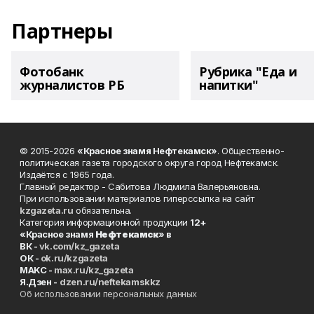
Партнеры
Фотобанк
Рубрика "Еда и
журналистов РБ
напитки"
© 2015-2026
«Красное знамя Нефтекамск»
. Общественно-
политическая газета городского округа город Нефтекамск.
Издаётся с 1965 года.
Главный редактор - Сабитова Людмила Валерьяновна.
При использовании материалов гиперссылка на сайт
kzgazeta.ru
обязательна.
Категория информационной продукции
12+
«Красное знамя
Нефтекамск
» в
ВК -
vk.com/kz_gazeta
ОК -
ok.ru/kzgazeta
MAKC -
max.ru/kz_gazeta
Я.Дзен -
dzen.ru/neftekamskkz
Об использовании персональных данных