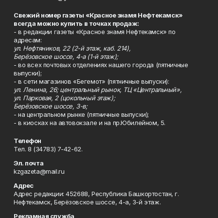
Свежий номер газеты «Красное знамя Нефтекамск»
всегда можно купить в точках продаж:
- в редакции газеты «Красное знамя Нефтекамск» по
адресам:
ул. Нефтяников, 22 (2-й этаж, каб. 214),
Берёзовское шоссе, 4-а (1-й этаж);
- во всех почтовых отделениях нашего города (пятничные
выпуски);
- в сети магазинов «Бегемот» (пятничные выпуски):
ул. Ленина, 26; центральный рынок, ТЦ «Центральный»,
ул. Парковая, 2 (цокольный этаж);
Берёзовское шоссе, 3-в;
- на центральном рынке (пятничные выпуски);
- в киосках на автовокзале и на пр.Юбилейном, 5.
Телефон
Тел. 8 (34783) 7-42-62.
Эл. почта
kzgazeta@mail.ru
Адрес
Адрес редакции: 452688, Республика Башкортостан, г.
Нефтекамск, Берёзовское шоссе, 4-а, 3-й этаж.
Рекламная служба