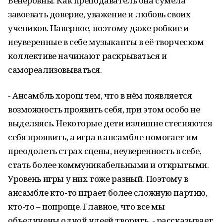
Венеровны. Как преподаватель она сумела
завоевать доверие, уважение и любовь своих
учеников. Наверное, поэтому даже робкие и
неуверенные в себе музыканты в её творческом
коллективе начинают раскрываться и
самореализовываться.
- Ансамбль хорош тем, что в нём появляется
возможность проявить себя, при этом особо не
выделяясь. Некоторые дети излишне стесняются
себя проявить, а игра в ансамбле помогает им
преодолеть страх сцены, неуверенность в себе,
стать более коммуникабельными и открытыми.
Уровень игры у них тоже разный. Поэтому в
ансамбле кто-то играет более сложную партию,
кто-то – попроще. Главное, что все мы
объединены одной идеей творить, - рассказывает