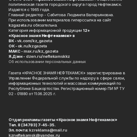
политическая газета городского округа город Нефтекамск.
Издаётся с 1965 года.
Главный редактор - Сабитова Людмила Валерьяновна.
При использовании материалов гиперссылка на сайт
kzgazeta.ru
обязательна.
Категория информационной продукции
12+
«Красное знамя
Нефтекамск
» в
ВК -
vk.com/kz_gazeta
ОК -
ok.ru/kzgazeta
MAKC -
max.ru/kz_gazeta
Я.Дзен -
dzen.ru/neftekamskkz
Об использовании персональных данных
Газета «КРАСНОЕ ЗНАМЯ НЕФТЕКАМСК» зарегистрирована в
Управлении Федеральной службы по надзору в сфере связи,
информационных технологий и массовых коммуникаций по
Республике Башкортостан. Регистрационный номер ПИ № ТУ
02 - 01880 от 11.06.2025 г.
Отдел рекламы газеты «Красное знамя Нефтекамск»
Тел. 8 (34783) 7-45-35.
Эл. почта:
kzreklama@mail.ru
kzneftekamsk@yandex.ru