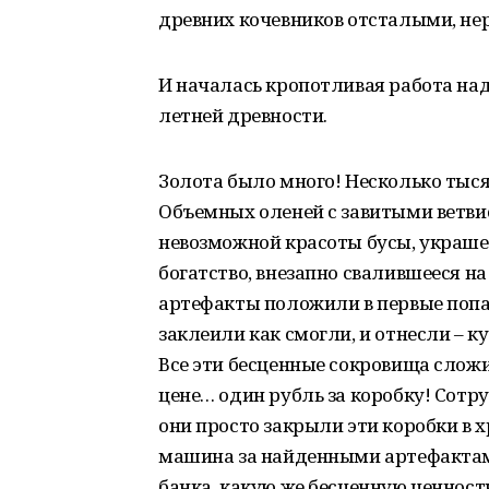
древних кочевников отсталыми, н
И началась кропотливая работа на
летней древности.
Золота было много! Несколько тыся
Объемных оленей с завитыми ветви
невозможной красоты бусы, украшен
богатство, внезапно свалившееся на
артефакты положили в первые попав
заклеили как смогли, и отнесли – к
Все эти бесценные сокровища сложи
цене… один рубль за коробку! Сотр
они просто закрыли эти коробки в 
машина за найденными артефактам
банка, какую же бесценную ценност