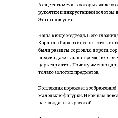
А еще есть мечи, в которых железо
рукоятки и инкрустацией золотом н
Это неописуемо!
Чаша в виде медведя. В его глазниц
Коралл и бирюза в степи – это же не
были развиты торговля, дороги, го
шедевр даже в наше время, но этой 
царь сарматов. Почему именно царь
только золотых предметов.
Коллекция поражает воображение!
маленькие фигурки. И как нам повез
наслаждаться красотой.