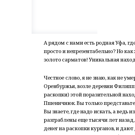
А рядом с нами есть родная Уфа, гд
просто и непрезентабельно? Но как 
золото сарматов! Уникальная наход
Честное слово, я не знаю, как не уме
Оренбуржья, возле деревни Филиппов
раскопки) этой поразительной нах
Пшеничнюк. Вы только представьте:
Вы знаете, где надо искать, а ведь
разграблены еще тысячи лет назад,
денег на раскопки курганов, и дают