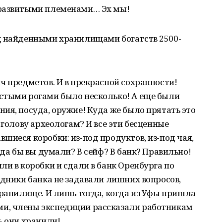
еразвитыми племенами… Эх мы!
д найденными хранилищами богатств 2500-
ч предметов. И в прекрасной сохранности!
стыми рогами было несколько! А еще были
ия, посуда, оружие! Куда же было прятать это
 голову археологам? И все эти бесценные
шиеся коробки: из-под продуктов, из-под чая,
уда бы вы думали? В сейф? В банк? Правильно!
ли в коробки и сдали в банк Оренбурга по
удники банка не задавали лишних вопросов,
хранилище. И лишь тогда, когда из Уфы пришла
и, члены экспедиции рассказали работникам
ь они хранили!