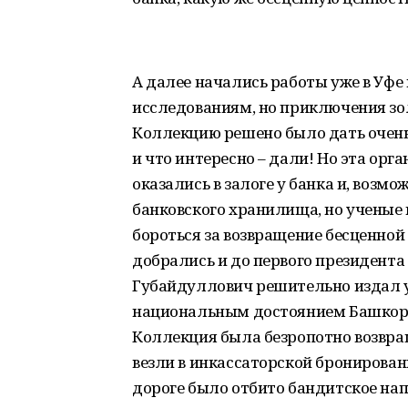
А далее начались работы уже в Уфе
исследованиям, но приключения зол
Коллекцию решено было дать очен
и что интересно – дали! Но эта орг
оказались в залоге у банка и, возмо
банковского хранилища, но ученые 
бороться за возвращение бесценной
добрались и до первого президента
Губайдуллович решительно издал у
национальным достоянием Башкорто
Коллекция была безропотно возвра
везли в инкассаторской бронирован
дороге было отбито бандитское нап