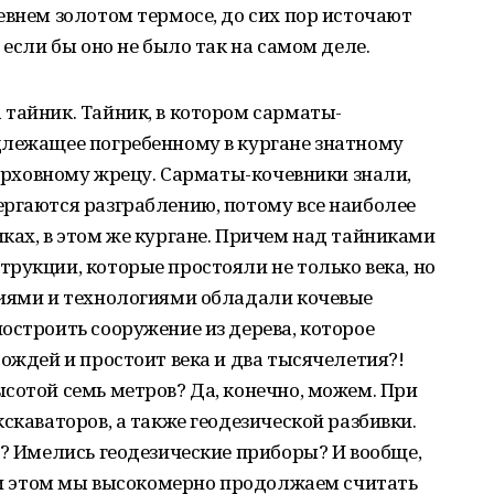
евнем золотом термосе, до сих пор источают
 если бы оно не было так на самом деле.
тайник. Тайник, в котором сарматы-
длежащее погребенному в кургане знатному
верховному жрецу. Сарматы-кочевники знали,
ергаются разграблению, потому все наиболее
ках, в этом же кургане. Причем над тайниками
рукции, которые простояли не только века, но
ниями и технологиями обладали кочевые
остроить сооружение из дерева, которое
дождей и простоит века и два тысячелетия?!
сотой семь метров? Да, конечно, можем. При
скаваторов, а также геодезической разбивки.
а? Имелись геодезические приборы? И вообще,
при этом мы высокомерно продолжаем считать