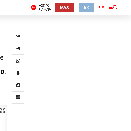
+28 °С
MAX
ВК
ОК
Дождь
ве
в.