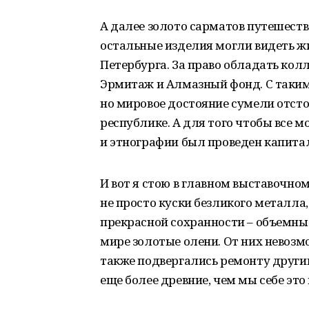
А далее золото сарматов путешеств
остальные изделия могли видеть жи
Петербурга. За право обладать ко
Эрмитаж и Алмазный фонд. С таки
но мировое достояние сумели отст
республике. А для того чтобы все м
и этнографии был проведен капита
И вот я стою в главном выставочном
не просто куски безликого металла,
прекрасной сохранности – объемны
мире золотые олени. От них невозмо
также подвергались ремонту другим
еще более древние, чем мы себе эт