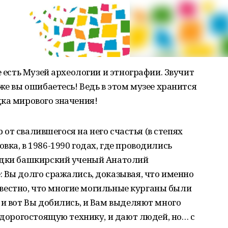
е есть Музей археологии и этнографии. Звучит
же вы ошибаетесь! Ведь в этом музее хранится
ка мирового значения!
р от свалившегося на него счастья (в степях
ка, в 1986-1990 годах, где проводились
одки башкирский ученый Анатолий
 Вы долго сражались, доказывая, что именно
 известно, что многие могильные курганы были
 и вот Вы добились, и Вам выделяют много
 дорогостоящую технику, и дают людей, но… с