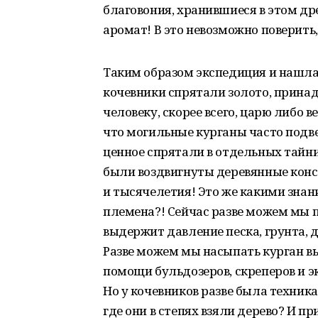
благовония, хранившиеся в этом др
аромат! В это невозможно поверить,
Таким образом экспедиция и нашла 
кочевники спрятали золото, прина
человеку, скорее всего, царю либо 
что могильные курганы часто подв
ценное спрятали в отдельных тайни
были воздвигнуты деревянные конст
и тысячелетия! Это же какими зна
племена?! Сейчас разве можем мы п
выдержит давление песка, грунта, 
Разве можем мы насыпать курган вы
помощи бульдозеров, скреперов и эк
Но у кочевников разве была техник
где они в степях взяли дерево? И 