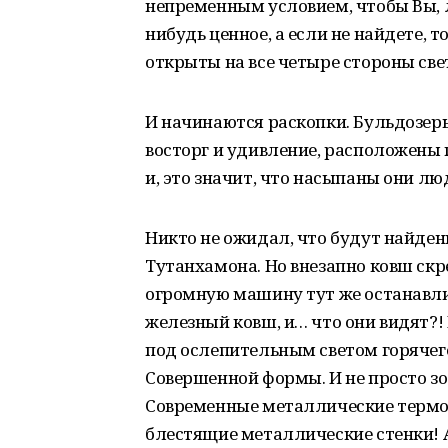
непременным условием, чтобы Вы, 
нибудь ценное, а если не найдете, т
открыты на все четыре стороны све
И начинаются раскопки. Бульдозеры
восторг и удивление, расположены
и, это значит, что насыпаны они л
Никто не ожидал, что будут найде
Тутанхамона. Но внезапно ковш скре
огромную машину тут же останавли
железный ковш, и… что они видят?
под ослепительным светом горячего
Совершенной формы. И не просто зо
Современные металлические термос
блестящие металлические стенки! А