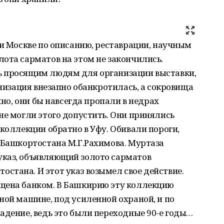
 и Москве по описанию, реставрации, научным
ота сарматов на этом не закончились.
ь просящим людям для организации выставки,
анизация внезапно обанкротилась, а сокровища
жно, они бы навсегда пропали в недрах
не могли этого допустить. Они принялись
 коллекции обратно в Уфу. Обивали пороги,
 Башкортостана М.Г.Рахимова. Муртаза
каз, объявляющий золото сарматов
стана. И этот указ возымел свое действие.
щена банком. В Башкирию эту коллекцию
ной машине, под усиленной охраной, и по
адение, ведь это были переходные 90-е годы…