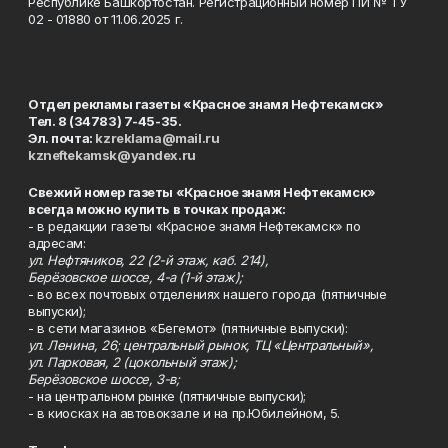
Республике Башкортостан. Регистрационный номер ПИ № ТУ
02 - 01880 от 11.06.2025 г.
Отдел рекламы газеты «Красное знамя Нефтекамск»
Тел. 8 (34783) 7-45-35.
Эл. почта:
kzreklama@mail.ru
kzneftekamsk@yandex.ru
Свежий номер газеты «Красное знамя Нефтекамск»
всегда можно купить в точках продаж:
- в редакции газеты «Красное знамя Нефтекамск» по
адресам:
ул. Нефтяников, 22 (2-й этаж, каб. 214),
Берёзовское шоссе, 4-а (1-й этаж);
- во всех почтовых отделениях нашего города (пятничные
выпуски);
- в сети магазинов «Бегемот» (пятничные выпуски):
ул. Ленина, 26; центральный рынок, ТЦ «Центральный»,
ул. Парковая, 2 (цокольный этаж);
Берёзовское шоссе, 3-в;
- на центральном рынке (пятничные выпуски);
- в киосках на автовокзале и на пр.Юбилейном, 5.