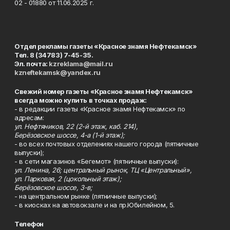
02 - 01880 от 11.06.2025 г.
Отдел рекламы газеты «Красное знамя Нефтекамск»
Тел. 8 (34783) 7-45-35.
Эл. почта:
kzreklama@mail.ru
kzneftekamsk@yandex.ru
Свежий номер газеты «Красное знамя Нефтекамск»
всегда можно купить в точках продаж:
- в редакции газеты «Красное знамя Нефтекамск» по
адресам:
ул. Нефтяников, 22 (2-й этаж, каб. 214),
Берёзовское шоссе, 4-а (1-й этаж);
- во всех почтовых отделениях нашего города (пятничные
выпуски);
- в сети магазинов «Бегемот» (пятничные выпуски):
ул. Ленина, 26; центральный рынок, ТЦ «Центральный»,
ул. Парковая, 2 (цокольный этаж);
Берёзовское шоссе, 3-в;
- на центральном рынке (пятничные выпуски);
- в киосках на автовокзале и на пр.Юбилейном, 5.
Телефон