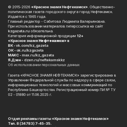
© 2015-2026
«Красное знамя Нефтекамск»
. Общественно-
политическая газета городского округа город Нефтекамск.
Издаётся с 1965 года.
Главный редактор - Сабитова Людмила Валерьяновна.
При использовании материалов гиперссылка на сайт
kzgazeta.ru
обязательна.
Категория информационной продукции
12+
«Красное знамя
Нефтекамск
» в
ВК -
vk.com/kz_gazeta
ОК -
ok.ru/kzgazeta
MAKC -
max.ru/kz_gazeta
Я.Дзен -
dzen.ru/neftekamskkz
Об использовании персональных данных
Газета «КРАСНОЕ ЗНАМЯ НЕФТЕКАМСК» зарегистрирована в
Управлении Федеральной службы по надзору в сфере связи,
информационных технологий и массовых коммуникаций по
Республике Башкортостан. Регистрационный номер ПИ № ТУ
02 - 01880 от 11.06.2025 г.
Отдел рекламы газеты «Красное знамя Нефтекамск»
Тел. 8 (34783) 7-45-35.