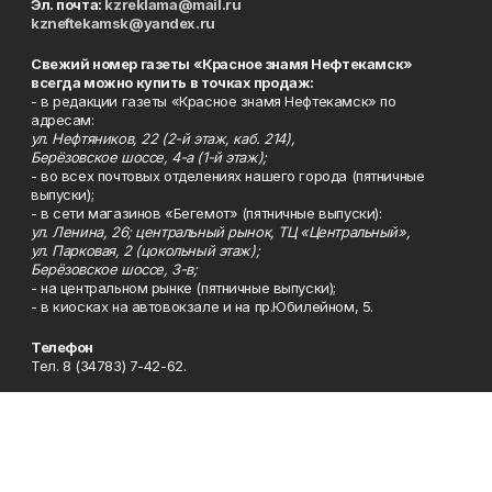
Эл. почта:
kzreklama@mail.ru
kzneftekamsk@yandex.ru
Свежий номер газеты «Красное знамя Нефтекамск»
всегда можно купить в точках продаж:
- в редакции газеты «Красное знамя Нефтекамск» по
адресам:
ул. Нефтяников, 22 (2-й этаж, каб. 214),
Берёзовское шоссе, 4-а (1-й этаж);
- во всех почтовых отделениях нашего города (пятничные
выпуски);
- в сети магазинов «Бегемот» (пятничные выпуски):
ул. Ленина, 26; центральный рынок, ТЦ «Центральный»,
ул. Парковая, 2 (цокольный этаж);
Берёзовское шоссе, 3-в;
- на центральном рынке (пятничные выпуски);
- в киосках на автовокзале и на пр.Юбилейном, 5.
Телефон
Тел. 8 (34783) 7-42-62.
Эл. почта
kzgazeta@mail.ru
Адрес
Адрес редакции: 452688, Республика Башкортостан, г.
Нефтекамск, Берёзовское шоссе, 4-а, 3-й этаж.