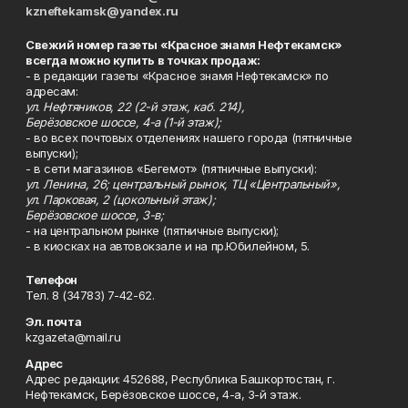
kzneftekamsk@yandex.ru
Свежий номер газеты «Красное знамя Нефтекамск»
всегда можно купить в точках продаж:
- в редакции газеты «Красное знамя Нефтекамск» по
адресам:
ул. Нефтяников, 22 (2-й этаж, каб. 214),
Берёзовское шоссе, 4-а (1-й этаж);
- во всех почтовых отделениях нашего города (пятничные
выпуски);
- в сети магазинов «Бегемот» (пятничные выпуски):
ул. Ленина, 26; центральный рынок, ТЦ «Центральный»,
ул. Парковая, 2 (цокольный этаж);
Берёзовское шоссе, 3-в;
- на центральном рынке (пятничные выпуски);
- в киосках на автовокзале и на пр.Юбилейном, 5.
Телефон
Тел. 8 (34783) 7-42-62.
Эл. почта
kzgazeta@mail.ru
Адрес
Адрес редакции: 452688, Республика Башкортостан, г.
Нефтекамск, Берёзовское шоссе, 4-а, 3-й этаж.