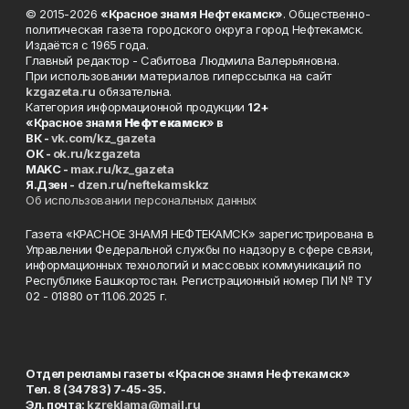
© 2015-2026
«Красное знамя Нефтекамск»
. Общественно-
политическая газета городского округа город Нефтекамск.
Издаётся с 1965 года.
Главный редактор - Сабитова Людмила Валерьяновна.
При использовании материалов гиперссылка на сайт
kzgazeta.ru
обязательна.
Категория информационной продукции
12+
«Красное знамя
Нефтекамск
» в
ВК -
vk.com/kz_gazeta
ОК -
ok.ru/kzgazeta
MAKC -
max.ru/kz_gazeta
Я.Дзен -
dzen.ru/neftekamskkz
Об использовании персональных данных
Газета «КРАСНОЕ ЗНАМЯ НЕФТЕКАМСК» зарегистрирована в
Управлении Федеральной службы по надзору в сфере связи,
информационных технологий и массовых коммуникаций по
Республике Башкортостан. Регистрационный номер ПИ № ТУ
02 - 01880 от 11.06.2025 г.
Отдел рекламы газеты «Красное знамя Нефтекамск»
Тел. 8 (34783) 7-45-35.
Эл. почта:
kzreklama@mail.ru