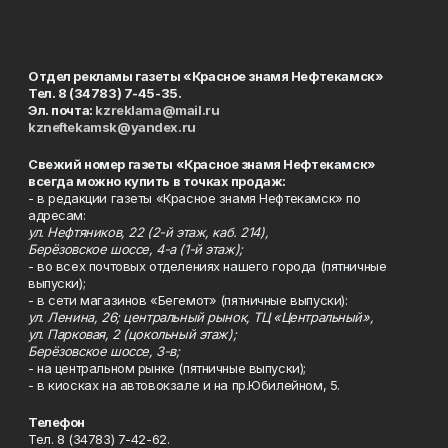
Отдел рекламы газеты «Красное знамя Нефтекамск»
Тел. 8 (34783) 7-45-35.
Эл. почта:
kzreklama@mail.ru
kzneftekamsk@yandex.ru
Свежий номер газеты «Красное знамя Нефтекамск»
всегда можно купить в точках продаж:
- в редакции газеты «Красное знамя Нефтекамск» по
адресам:
ул. Нефтяников, 22 (2-й этаж, каб. 214),
Берёзовское шоссе, 4-а (1-й этаж);
- во всех почтовых отделениях нашего города (пятничные
выпуски);
- в сети магазинов «Бегемот» (пятничные выпуски):
ул. Ленина, 26; центральный рынок, ТЦ «Центральный»,
ул. Парковая, 2 (цокольный этаж);
Берёзовское шоссе, 3-в;
- на центральном рынке (пятничные выпуски);
- в киосках на автовокзале и на пр.Юбилейном, 5.
Телефон
Тел. 8 (34783) 7-42-62.