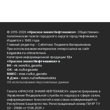
© 2015-2026
«Красное знамя Нефтекамск»
. Общественно-
политическая газета городского округа город Нефтекамск.
Издаётся с 1965 года.
Главный редактор - Сабитова Людмила Валерьяновна.
При использовании материалов гиперссылка на сайт
kzgazeta.ru
обязательна.
Категория информационной продукции
12+
«Красное знамя
Нефтекамск
» в
ВК -
vk.com/kz_gazeta
ОК -
ok.ru/kzgazeta
MAKC -
max.ru/kz_gazeta
Я.Дзен -
dzen.ru/neftekamskkz
Об использовании персональных данных
Газета «КРАСНОЕ ЗНАМЯ НЕФТЕКАМСК» зарегистрирована в
Управлении Федеральной службы по надзору в сфере связи,
информационных технологий и массовых коммуникаций по
Республике Башкортостан. Регистрационный номер ПИ № ТУ
02 - 01880 от 11.06.2025 г.