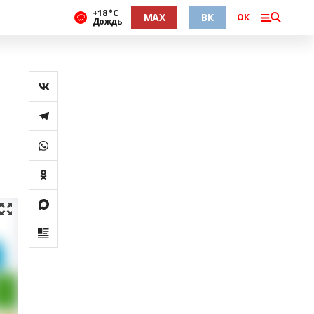
+18 °С
MAX
ВК
ОК
Дождь