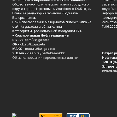
Общественно-политическая газета городского
зарегист
округа город Нефтекамск. Издаётся с 1965 года.
службы п
Главный редактор - Сабитова Людмила
информац
Валерьяновна.
коммуник
При использовании материалов гиперссылка на
Регистра
сайт
kzgazeta.ru
обязательна.
11.06.2025
Категория информационной продукции
12+
«Красное знамя
Нефтекамск
» в
ВК -
vk.com/kz_gazeta
ОК -
ok.ru/kzgazeta
MAKC -
max.ru/kz_gazeta
Я.Дзен -
dzen.ru/neftekamskkz
Отдел р
Об использовании персональных данных
Нефтек
Тел. 8 (
Эл. почт
kznefte