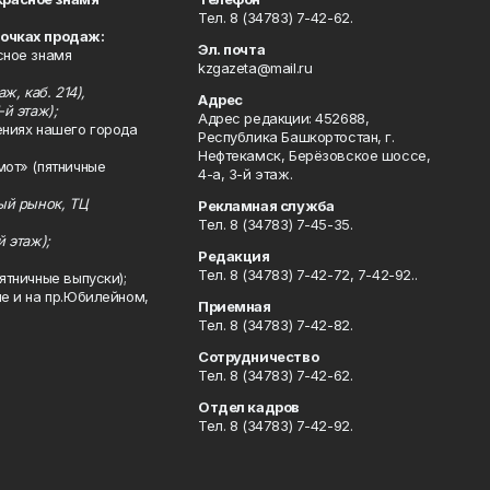
Тел. 8 (34783) 7-42-62.
точках продаж:
Эл. почта
сное знамя
kzgazeta@mail.ru
ж, каб. 214),
Адрес
-й этаж);
Адрес редакции: 452688,
ениях нашего города
Республика Башкортостан, г.
Нефтекамск, Берёзовское шоссе,
мот» (пятничные
4-а, 3-й этаж.
ный рынок, ТЦ
Рекламная служба
Тел. 8 (34783) 7-45-35.
й этаж);
Редакция
Тел. 8 (34783) 7-42-72, 7-42-92..
ятничные выпуски);
ле и на пр.Юбилейном,
Приемная
Тел. 8 (34783) 7-42-82.
Сотрудничество
Тел. 8 (34783) 7-42-62.
Отдел кадров
Тел. 8 (34783) 7-42-92.