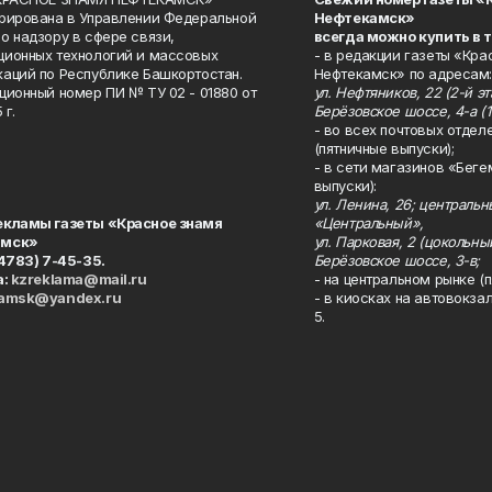
рирована в Управлении Федеральной
Нефтекамск»
о надзору в сфере связи,
всегда можно купить в 
ионных технологий и массовых
- в редакции газеты «Кра
аций по Республике Башкортостан.
Нефтекамск» по адресам:
ционный номер ПИ № ТУ 02 - 01880 от
ул. Нефтяников, 22 (2-й эта
 г.
Берёзовское шоссе, 4-а (1
- во всех почтовых отдел
(пятничные выпуски);
- в сети магазинов «Беге
выпуски):
ул. Ленина, 26; централь
екламы газеты «Красное знамя
«Центральный»,
амск»
ул. Парковая, 2 (цокольны
34783) 7-45-35.
Берёзовское шоссе, 3-в;
а:
kzreklama@mail.ru
- на центральном рынке (п
kamsk@yandex.ru
- в киосках на автовокза
5.