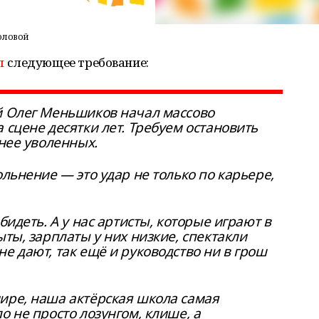
оловой
л
следующее требование:
й Олег Меньшиков начал массово
 сцене десятки лет. Требуем остановить
анее уволенных.
ольнение — это удар не только по карьере,
бидеть. А у нас артисты, которые играют в
ыты, зарплаты у них низкие, спектакли
е дают, так ещё и руководство ни в грош
ире, наша актёрская школа самая
о не просто лозунгом, клише, а