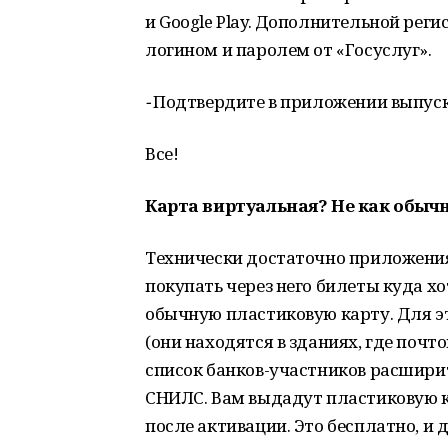
и Google Play. Дополнительной рег
логином и паролем от «Госуслуг».
-
Подтвердите в приложении выпуск
Все!
Карта виртуальная? Не как обыч
Технически достаточно приложения.
покупать через него билеты куда хо
обычную пластиковую карту. Для эт
(они находятся в зданиях, где почт
список банков-участников расширит
СНИЛС. Вам выдадут пластиковую к
после активации. Это бесплатно, и д