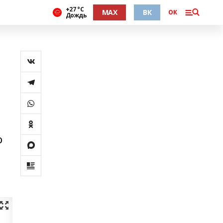
+27 °С
MAX
ВК
ОК
Дождь
о