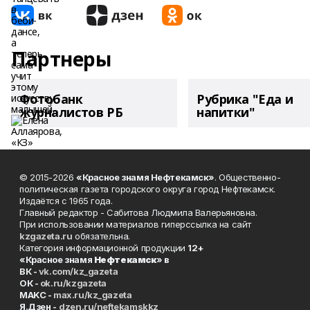
Партнеры
Фотобанк
Рубрика "Еда и
журналистов РБ
напитки"
© 2015-2026
«Красное знамя Нефтекамск»
. Общественно-
политическая газета городского округа город Нефтекамск.
Издаётся с 1965 года.
Главный редактор - Сабитова Людмила Валерьяновна.
При использовании материалов гиперссылка на сайт
kzgazeta.ru
обязательна.
Категория информационной продукции
12+
«Красное знамя
Нефтекамск
» в
ВК -
vk.com/kz_gazeta
ОК -
ok.ru/kzgazeta
MAKC -
max.ru/kz_gazeta
Я.Дзен -
dzen.ru/neftekamskkz