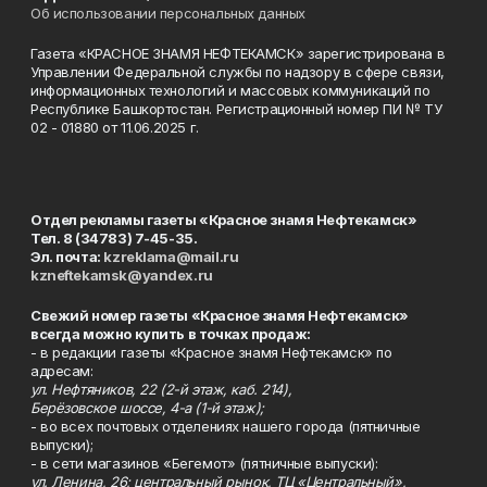
Об использовании персональных данных
Газета «КРАСНОЕ ЗНАМЯ НЕФТЕКАМСК» зарегистрирована в
Управлении Федеральной службы по надзору в сфере связи,
информационных технологий и массовых коммуникаций по
Республике Башкортостан. Регистрационный номер ПИ № ТУ
02 - 01880 от 11.06.2025 г.
Отдел рекламы газеты «Красное знамя Нефтекамск»
Тел. 8 (34783) 7-45-35.
Эл. почта:
kzreklama@mail.ru
kzneftekamsk@yandex.ru
Свежий номер газеты «Красное знамя Нефтекамск»
всегда можно купить в точках продаж:
- в редакции газеты «Красное знамя Нефтекамск» по
адресам:
ул. Нефтяников, 22 (2-й этаж, каб. 214),
Берёзовское шоссе, 4-а (1-й этаж);
- во всех почтовых отделениях нашего города (пятничные
выпуски);
- в сети магазинов «Бегемот» (пятничные выпуски):
ул. Ленина, 26; центральный рынок, ТЦ «Центральный»,