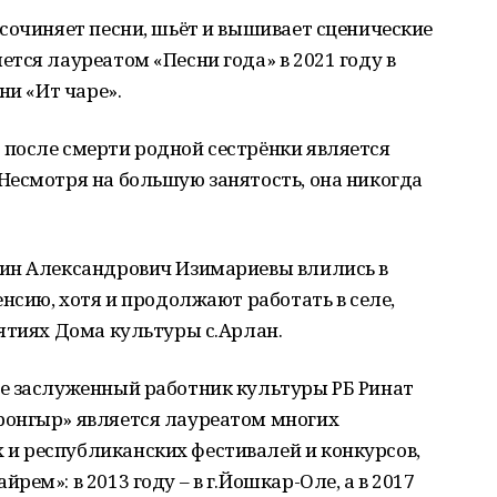
сочиняет песни, шьёт и вышивает сценические
тся лауреатом «Песни года» в 2021 году в
ни «Ит чаре».
после смерти родной сестрёнки является
Несмотря на большую занятость, она никогда
ин Александрович Изимариевы влились в
нсию, хотя и продолжают работать в селе,
ятиях Дома культуры с.Арлан.
е заслуженный работник культуры РБ Ринат
ронгыр» является лауреатом многих
и республиканских фестивалей и конкурсов,
ем»: в 2013 году – в г.Йошкар-Оле, а в 2017