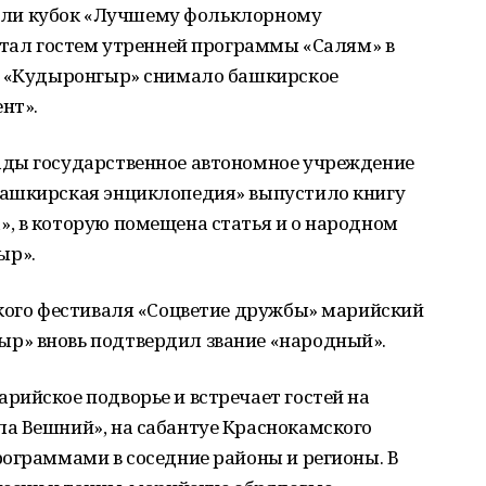
везли кубок «Лучшему фольклорному
стал гостем утренней программы «Салям» в
ь «Кудыронгыр» снимало башкирское
нт».
ады государственное автономное учреждение
Башкирская энциклопедия» выпустило книгу
, в которую помещена статья и о народном
ыр».
ского фестиваля «Соцветие дружбы» марийский
р» вновь подтвердил звание «народный».
рийское подворье и встречает гостей на
а Вешний», на сабантуе Краснокамского
рограммами в соседние районы и регионы. В