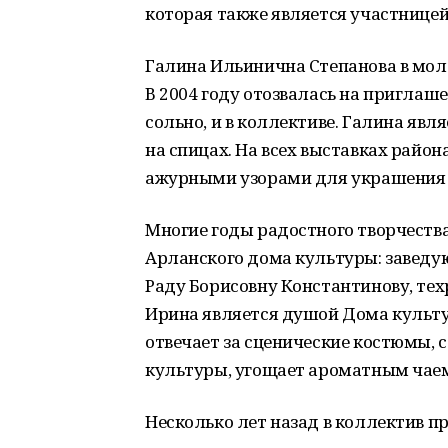
которая также является участницей
Галина Ильинична Степанова в моло
В 2004 году отозвалась на приглаше
сольно, и в коллективе. Галина яв
на спицах. На всех выставках район
ажурными узорами для украшения и
Многие годы радостного творчества
Арланского дома культуры: заведу
Раду Борисовну Константинову, те
Ирина является душой Дома культур
отвечает за сценические костюмы, 
культуры, угощает ароматным чаем
Несколько лет назад в коллектив п