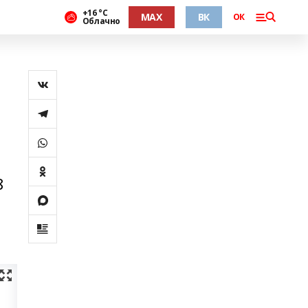
+16 °С
MAX
ВК
ОК
Облачно
8