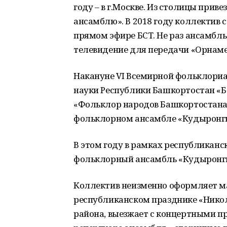
году – в г.Москве. Из столицы при
ансамблю». В 2018 году коллектив 
прямом эфире БСТ. Не раз ансамбл
телевидение для передачи «Орнаме
Накануне VI Всемирной фольклори
науки Республики Башкортостан «
«Фольклор народов Башкортостана»
фольклорном ансамбле «Кудыронг
В этом году в рамках республикан
фольклорный ансамбль «Кудыронгы
Коллектив неизменно оформляет ма
республиканском празднике «Никол
района, выезжает с концертными п