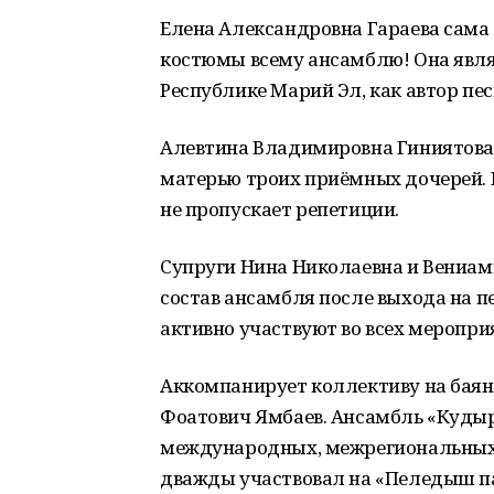
Елена Александровна Гараева сама 
костюмы всему ансамблю! Она являе
Республике Марий Эл, как автор пес
Алевтина Владимировна Гиниятова 
матерью троих приёмных дочерей. 
не пропускает репетиции.
Супруги Нина Николаевна и Вениам
состав ансамбля после выхода на пе
активно участвуют во всех меропри
Аккомпанирует коллективу на баян
Фоатович Ямбаев. Ансамбль «Куды
международных, межрегиональных 
дважды участвовал на «Пеледыш пайр