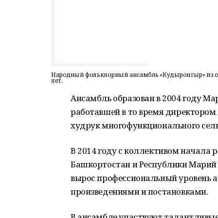
Народный фольклорный ансамбль «Кудыронгыр» из сел
лет.
Ансамбль образован в 2004 году М
работавшей в то время директором 
худрук многофункционального сель
В 2014 году с коллективом начала 
Башкортостан и Республики Марий 
вырос профессиональный уровень а
произведениями и постановками.
В ансамбле участвуют талантливы