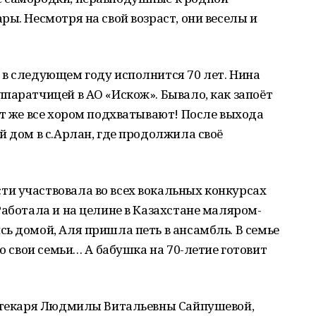
ы. Несмотря на свой возраст, они веселы и
 в следующем году исполнится 70 лет. Нина
паратчицей в АО «Искож». Бывало, как запоёт
ут же все хором подхватывают! После выхода
й дом в с.Арлан, где продолжила своё
и участвовала во всех вокальных конкурсах
Работала и на целине в Казахстане маляром-
ь домой, Аля пришла петь в ансамбль. В семье
но свои семьи… А бабушка на 70-летие готовит
иотекаря Людмилы Витальевны Сайпушевой,