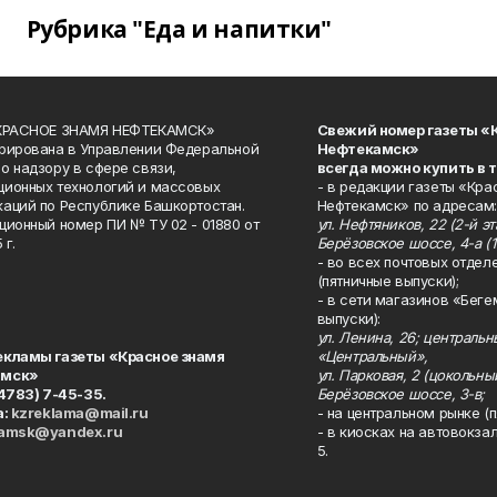
Рубрика "Еда и напитки"
«КРАСНОЕ ЗНАМЯ НЕФТЕКАМСК»
Свежий номер газеты «
рирована в Управлении Федеральной
Нефтекамск»
о надзору в сфере связи,
всегда можно купить в 
ионных технологий и массовых
- в редакции газеты «Кра
аций по Республике Башкортостан.
Нефтекамск» по адресам:
ционный номер ПИ № ТУ 02 - 01880 от
ул. Нефтяников, 22 (2-й эта
 г.
Берёзовское шоссе, 4-а (1
- во всех почтовых отдел
(пятничные выпуски);
- в сети магазинов «Беге
выпуски):
ул. Ленина, 26; централь
екламы газеты «Красное знамя
«Центральный»,
амск»
ул. Парковая, 2 (цокольны
34783) 7-45-35.
Берёзовское шоссе, 3-в;
а:
kzreklama@mail.ru
- на центральном рынке (п
kamsk@yandex.ru
- в киосках на автовокза
5.