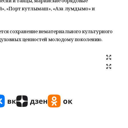
песни и танцы, марийские обрядовые
й», «Порт кутлымаш», «Аза лумдымо» и
ется сохранение нематериального культурного
духовных ценностей молодому поколению.