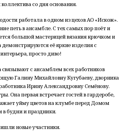
 коллектива со дня основания.
дости работала в одном из цехов АО «Искож».
ние петь в ансамбле. С тех самых пор поёт и
ляется большой мастерицей вязания крючком и
а демонстрируются её яркие изделия с
нтерьера, просто диво!
 связывают с ансамблем всех работников
ющую Галину Михайловну Кугубаеву, дворника
хработника Ирину Александровну Семёнову.
ы. Она первая встречает гостей в гардеробе,
сажает уйму цветов на клумбе перед Домом
 в будни и праздники.
ришли новые участники.