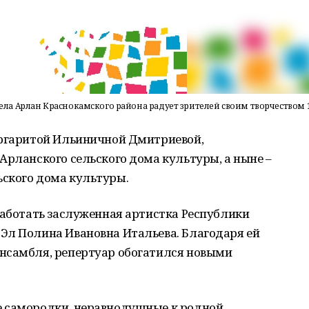
а Арлан Краснокамского района радует зрителей своим творчеством 
аргаритой Ильиничной Дмитриевой,
Арланского сельского дома культуры, а ныне –
ского дома культуры.
работать заслуженная артистка Республики
Эл Полина Ивановна Итальева. Благодаря ей
нсамбля, репертуар обогатился новыми
е самородки, неравнодушные к родной