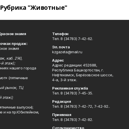
Рубрика "Животные"
Красное знамя
Телефон
Тел. 8 (34783) 7-42-62.
точках продаж:
Эл. почта
сное знамя
kzgazeta@mail.ru
ж, каб. 214),
Адрес
-й этаж);
Адрес редакции: 452688,
ениях нашего города
Республика Башкортостан, г.
Нефтекамск, Берёзовское шоссе,
мот» (пятничные
4-а, 3-й этаж.
ный рынок, ТЦ
Рекламная служба
Тел. 8 (34783) 7-45-35.
й этаж);
Редакция
Тел. 8 (34783) 7-42-72, 7-42-92..
ятничные выпуски);
ле и на пр.Юбилейном,
Приемная
Тел. 8 (34783) 7-42-82.
Сотрудничество