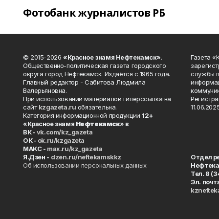
Фотобанк журналистов РБ
© 2015-2026
«Красное знамя Нефтекамск»
.
Газета 
Общественно-политическая газета городского
зарегист
округа город Нефтекамск. Издаётся с 1965 года.
службы п
Главный редактор - Сабитова Людмила
информац
Валерьяновна.
коммуник
При использовании материалов гиперссылка на
Регистра
сайт
kzgazeta.ru
обязательна.
11.06.2025
Категория информационной продукции
12+
«Красное знамя
Нефтекамск
» в
ВК -
vk.com/kz_gazeta
ОК -
ok.ru/kzgazeta
MAKC -
max.ru/kz_gazeta
Я.Дзен -
dzen.ru/neftekamskkz
Отдел р
Об использовании персональных данных
Нефтек
Тел. 8 (
Эл. почт
kznefte