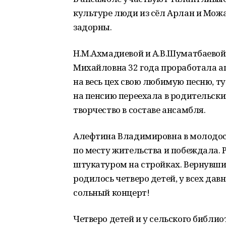
культуре люди из сёл Арлан и Можар
задорны.
Н.М.Ахмадиевой и А.В.Шуматбаевой
Михайловна 32 года проработала ап
на весь цех свою любимую песню, т
на пенсию переехала в родительски
творчество в составе ансамбля.
Алефтина Владимировна в молодост
по месту жительства и побеждала. 
штукатуром на стройках. Вернувшис
родилось четверо детей, у всех дав
сольный концерт!
Четверо детей и у сельского библ