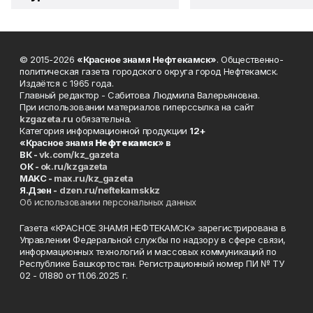
© 2015-2026
«Красное знамя Нефтекамск»
. Общественно-
политическая газета городского округа город Нефтекамск.
Издаётся с 1965 года.
Главный редактор - Сабитова Людмила Валерьяновна.
При использовании материалов гиперссылка на сайт
kzgazeta.ru
обязательна.
Категория информационной продукции
12+
«Красное знамя
Нефтекамск
» в
ВК -
vk.com/kz_gazeta
ОК -
ok.ru/kzgazeta
MAKC -
max.ru/kz_gazeta
Я.Дзен -
dzen.ru/neftekamskkz
Об использовании персональных данных
Газета «КРАСНОЕ ЗНАМЯ НЕФТЕКАМСК» зарегистрирована в
Управлении Федеральной службы по надзору в сфере связи,
информационных технологий и массовых коммуникаций по
Республике Башкортостан. Регистрационный номер ПИ № ТУ
02 - 01880 от 11.06.2025 г.