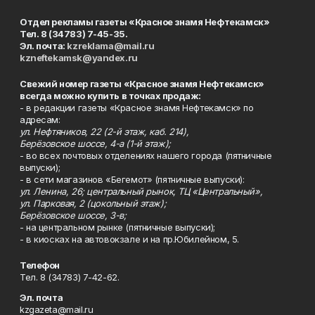
Отдел рекламы газеты «Красное знамя Нефтекамск»
Тел. 8 (34783) 7-45-35.
Эл. почта:
kzreklama@mail.ru
kzneftekamsk@yandex.ru
Свежий номер газеты «Красное знамя Нефтекамск»
всегда можно купить в точках продаж:
- в редакции газеты «Красное знамя Нефтекамск» по
адресам:
ул. Нефтяников, 22 (2-й этаж, каб. 214),
Берёзовское шоссе, 4-а (1-й этаж);
- во всех почтовых отделениях нашего города (пятничные
выпуски);
- в сети магазинов «Бегемот» (пятничные выпуски):
ул. Ленина, 26; центральный рынок, ТЦ «Центральный»,
ул. Парковая, 2 (цокольный этаж);
Берёзовское шоссе, 3-в;
- на центральном рынке (пятничные выпуски);
- в киосках на автовокзале и на пр.Юбилейном, 5.
Телефон
Тел. 8 (34783) 7-42-62.
Эл. почта
kzgazeta@mail.ru