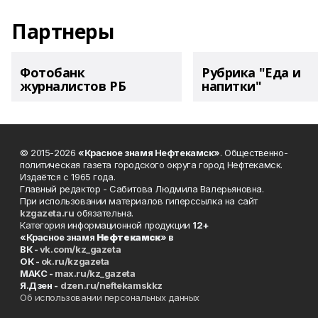
Партнеры
Фотобанк
Рубрика "Еда и
журналистов РБ
напитки"
© 2015-2026
«Красное знамя Нефтекамск»
. Общественно-
политическая газета городского округа город Нефтекамск.
Издаётся с 1965 года.
Главный редактор - Сабитова Людмила Валерьяновна.
При использовании материалов гиперссылка на сайт
kzgazeta.ru
обязательна.
Категория информационной продукции
12+
«Красное знамя
Нефтекамск
» в
ВК -
vk.com/kz_gazeta
ОК -
ok.ru/kzgazeta
MAKC -
max.ru/kz_gazeta
Я.Дзен -
dzen.ru/neftekamskkz
Об использовании персональных данных