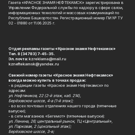
Газета «КРАСНОЕ ЗНАМЯ НЕФТЕКАМСК» зарегистрирована в
Управлении Федеральной службы по надзору в сфере связи,
информационных технологий и массовых коммуникаций по
Республике Башкортостан. Регистрационный номер ПИ № ТУ
02 - 01880 от 11.06.2025 г.
Отдел рекламы газеты «Красное знамя Нефтекамск»
Тел. 8 (34783) 7-45-35.
Эл. почта:
kzreklama@mail.ru
kzneftekamsk@yandex.ru
Свежий номер газеты «Красное знамя Нефтекамск»
всегда можно купить в точках продаж:
- в редакции газеты «Красное знамя Нефтекамск» по
адресам:
ул. Нефтяников, 22 (2-й этаж, каб. 214),
Берёзовское шоссе, 4-а (1-й этаж);
- во всех почтовых отделениях нашего города (пятничные
выпуски);
- в сети магазинов «Бегемот» (пятничные выпуски):
ул. Ленина, 26; центральный рынок, ТЦ «Центральный»,
ул. Парковая, 2 (цокольный этаж);
Берёзовское шоссе, 3-в;