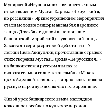
Мунировой «Ивушки мои» и величественным
стихотворением Мустая Карима «Не русский я,
но россиянин». Ярким украшением мероприятия
стали молодые танцоры ансамбля народного
танца «Дружба», с душой исполнившие
башкирский, марийский и суворовский танцы.
Завоевали сердца зрителей дебютанты – 7-
летний Нияз Гайнуллин, прочитавший отрывок
стихотворения Мустая Карима «Не русский я…»
на башкирском и русском языках, и
очаровательная солистка ансамбля «Маков
цвет» Аделия Аллаярова, задорно исполнившая
русскую народную песню «Во поле орешина».
Живой урок башкирского языка, наглядное
красочное пособие по культуре народов