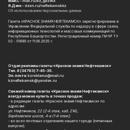
MAKC -
max.ru/kz_gazeta
Я.Дзен -
dzen.ru/neftekamskkz
Об использовании персональных данных
Газета «КРАСНОЕ ЗНАМЯ НЕФТЕКАМСК» зарегистрирована в
Управлении Федеральной службы по надзору в сфере связи,
информационных технологий и массовых коммуникаций по
Республике Башкортостан. Регистрационный номер ПИ № ТУ
02 - 01880 от 11.06.2025 г.
Отдел рекламы газеты «Красное знамя Нефтекамск»
Тел. 8 (34783) 7-45-35.
Эл. почта:
kzreklama@mail.ru
kzneftekamsk@yandex.ru
Свежий номер газеты «Красное знамя Нефтекамск»
всегда можно купить в точках продаж:
- в редакции газеты «Красное знамя Нефтекамск» по
адресам:
ул. Нефтяников, 22 (2-й этаж, каб. 214),
Берёзовское шоссе, 4-а (1-й этаж);
- во всех почтовых отделениях нашего города (пятничные
выпуски);