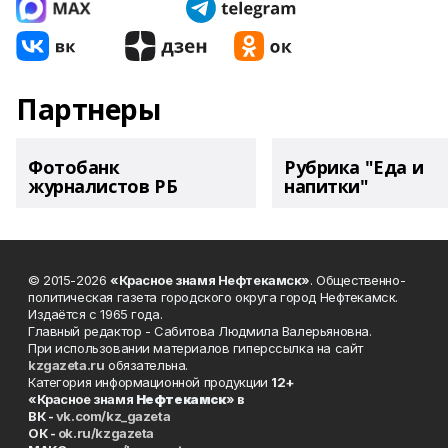
Партнеры
Фотобанк
Рубрика "Еда и
журналистов РБ
напитки"
© 2015-2026
«Красное знамя Нефтекамск»
. Общественно-
политическая газета городского округа город Нефтекамск.
Издаётся с 1965 года.
Главный редактор - Сабитова Людмила Валерьяновна.
При использовании материалов гиперссылка на сайт
kzgazeta.ru
обязательна.
Категория информационной продукции
12+
«Красное знамя
Нефтекамск
» в
ВК -
vk.com/kz_gazeta
ОК -
ok.ru/kzgazeta