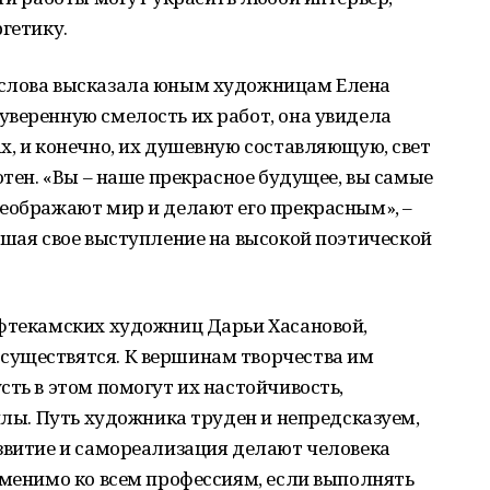
ргетику.
 слова высказала юным художницам Елена
веренную смелость их работ, она увидела
х, и конечно, их душевную составляющую, свет
отен. «Вы – наше прекрасное будущее, вы самые
реображают мир и делают его прекрасным», –
ршая свое выступление на высокой поэтической
ефтекамских художниц Дарьи Хасановой,
существятся. К вершинам творчества им
сть в этом помогут их настойчивость,
силы. Путь художника труден и непредсказуем,
звитие и самореализация делают человека
именимо ко всем профессиям, если выполнять