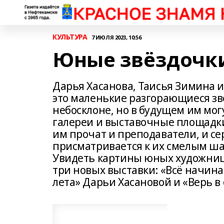
КУЛЬТУРА
7 ИЮЛЯ 2023, 10:56
Юные звёздочк
Дарья Хасанова, Таисья Зимина 
это маленькие разгорающиеся з
небосклоне, но в будущем им мо
галереи и выставочные площадки
им прочат и преподаватели, и се
присматривается к их смелым ша
Увидеть картины юных художниц 
три новых выставки: «Всё начин
лета» Дарьи Хасановой и «Верь 