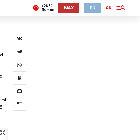
+28 °С
MAX
ВК
ОК
Дождь
ка
я
ты
е