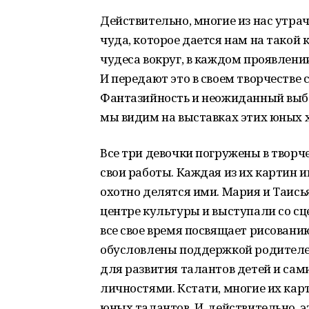
Действительно, многие из нас утра
чуда, которое дается нам на такой 
чудеса вокруг, в каждом проявлени
И передают это в своем творчестве 
Фантазийность и неожиданный выбор
мы видим на выставках этих юных
Все три девочки погружены в творче
свои работы. Каждая из их картин 
охотно делятся ими. Мария и Таис
центре культуры и выступали со сц
все свое время посвящает рисованию
обусловлены поддержкой родителей
для развития талантов детей и са
личностями. Кстати, многие их ка
юных талантов. И, действительно, 