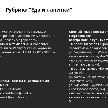
Рубрика "Еда и напитки"
«КРАСНОЕ ЗНАМЯ НЕФТЕКАМСК»
Свежий номер газеты «
рирована в Управлении Федеральной
Нефтекамск»
о надзору в сфере связи,
всегда можно купить в 
ионных технологий и массовых
- в редакции газеты «Кра
аций по Республике Башкортостан.
Нефтекамск» по адресам:
ционный номер ПИ № ТУ 02 - 01880 от
ул. Нефтяников, 22 (2-й эта
 г.
Берёзовское шоссе, 4-а (1
- во всех почтовых отдел
(пятничные выпуски);
- в сети магазинов «Беге
выпуски):
ул. Ленина, 26; централь
екламы газеты «Красное знамя
«Центральный»,
амск»
ул. Парковая, 2 (цокольны
34783) 7-45-35.
Берёзовское шоссе, 3-в;
а:
kzreklama@mail.ru
- на центральном рынке (п
kamsk@yandex.ru
- в киосках на автовокза
5.