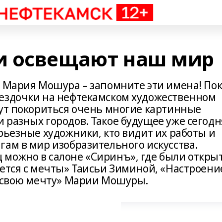
и освещают наш мир
и Мария Мошура – запомните эти имена! По
вездочки на нефтекамском художественном
гут покориться очень многие картинные
 разных городов. Такое будущее уже сегодн
рьезные художники, кто видит их работы и
гам в мир изобразительного искусства.
можно в салоне «Сиринъ», где были откры
ается с мечты» Таисьи Зиминой, «Настроени
в свою мечту» Марии Мошуры.