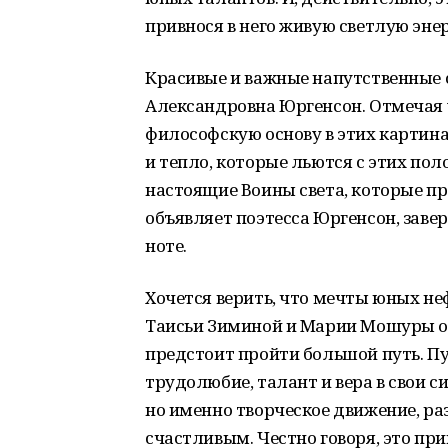
привнося в него живую светлую эне
Красивые и важные напутственные
Александровна Юргенсон. Отмечая у
философскую основу в этих картина
и тепло, которые льются с этих пол
настоящие Воины света, которые п
объявляет поэтесса Юргенсон, заве
ноте.
Хочется верить, что мечты юных н
Таисьи Зиминой и Марии Мошуры о
предстоит пройти большой путь. Пу
трудолюбие, талант и вера в свои 
но именно творческое движение, ра
счастливым. Честно говоря, это пр