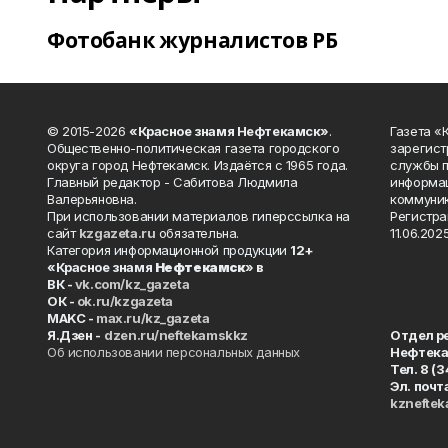
Фотобанк журналистов РБ
© 2015-2026
«Красное знамя Нефтекамск»
.
Газета 
Общественно-политическая газета городского
зарегист
округа город Нефтекамск. Издаётся с 1965 года.
службы п
Главный редактор - Сабитова Людмила
информац
Валерьяновна.
коммуник
При использовании материалов гиперссылка на
Регистра
сайт
kzgazeta.ru
обязательна.
11.06.2025
Категория информационной продукции
12+
«Красное знамя
Нефтекамск
» в
ВК -
vk.com/kz_gazeta
ОК -
ok.ru/kzgazeta
MAKC -
max.ru/kz_gazeta
Я.Дзен -
dzen.ru/neftekamskkz
Отдел р
Об использовании персональных данных
Нефтек
Тел. 8 (
Эл. почт
kznefte