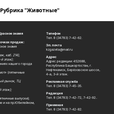
Рубрика "Животные"
Красное знамя
Телефон
Тел. 8 (34783) 7-42-62.
точках продаж:
Эл. почта
сное знамя
kzgazeta@mail.ru
ж, каб. 214),
Адрес
-й этаж);
Адрес редакции: 452688,
ениях нашего города
Республика Башкортостан, г.
Нефтекамск, Берёзовское шоссе,
мот» (пятничные
4-а, 3-й этаж.
ный рынок, ТЦ
Рекламная служба
Тел. 8 (34783) 7-45-35.
й этаж);
Редакция
Тел. 8 (34783) 7-42-72, 7-42-92..
ятничные выпуски);
ле и на пр.Юбилейном,
Приемная
Тел. 8 (34783) 7-42-82.