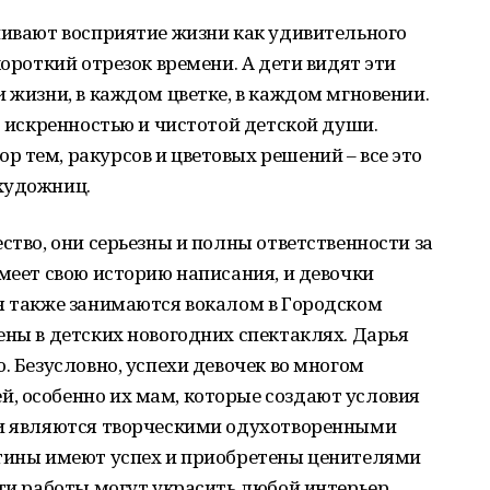
чивают восприятие жизни как удивительного
короткий отрезок времени. А дети видят эти
и жизни, в каждом цветке, в каждом мгновении.
с искренностью и чистотой детской души.
 тем, ракурсов и цветовых решений – все это
 художниц.
ство, они серьезны и полны ответственности за
имеет свою историю написания, и девочки
ья также занимаются вокалом в Городском
ены в детских новогодних спектаклях. Дарья
. Безусловно, успехи девочек во многом
, особенно их мам, которые создают условия
ми являются творческими одухотворенными
ртины имеют успех и приобретены ценителями
эти работы могут украсить любой интерьер,