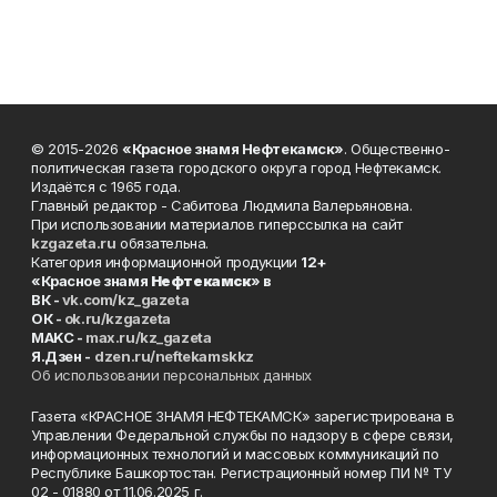
© 2015-2026
«Красное знамя Нефтекамск»
. Общественно-
политическая газета городского округа город Нефтекамск.
Издаётся с 1965 года.
Главный редактор - Сабитова Людмила Валерьяновна.
При использовании материалов гиперссылка на сайт
kzgazeta.ru
обязательна.
Категория информационной продукции
12+
«Красное знамя
Нефтекамск
» в
ВК -
vk.com/kz_gazeta
ОК -
ok.ru/kzgazeta
MAKC -
max.ru/kz_gazeta
Я.Дзен -
dzen.ru/neftekamskkz
Об использовании персональных данных
Газета «КРАСНОЕ ЗНАМЯ НЕФТЕКАМСК» зарегистрирована в
Управлении Федеральной службы по надзору в сфере связи,
информационных технологий и массовых коммуникаций по
Республике Башкортостан. Регистрационный номер ПИ № ТУ
02 - 01880 от 11.06.2025 г.