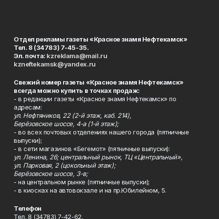
Отдел рекламы газеты «Красное знамя Нефтекамск»
Тел. 8 (34783) 7-45-35.
Эл. почта:
kzreklama@mail.ru
kzneftekamsk@yandex.ru
Свежий номер газеты «Красное знамя Нефтекамск»
всегда можно купить в точках продаж:
- в редакции газеты «Красное знамя Нефтекамск» по
адресам:
ул. Нефтяников, 22 (2-й этаж, каб. 214),
Берёзовское шоссе, 4-а (1-й этаж);
- во всех почтовых отделениях нашего города (пятничные
выпуски);
- в сети магазинов «Бегемот» (пятничные выпуски):
ул. Ленина, 26; центральный рынок, ТЦ «Центральный»,
ул. Парковая, 2 (цокольный этаж);
Берёзовское шоссе, 3-в;
- на центральном рынке (пятничные выпуски);
- в киосках на автовокзале и на пр.Юбилейном, 5.
Телефон
Тел. 8 (34783) 7-42-62.