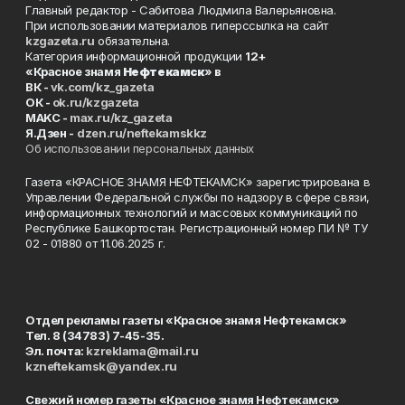
Главный редактор - Сабитова Людмила Валерьяновна.
При использовании материалов гиперссылка на сайт
kzgazeta.ru
обязательна.
Категория информационной продукции
12+
«Красное знамя
Нефтекамск
» в
ВК -
vk.com/kz_gazeta
ОК -
ok.ru/kzgazeta
MAKC -
max.ru/kz_gazeta
Я.Дзен -
dzen.ru/neftekamskkz
Об использовании персональных данных
Газета «КРАСНОЕ ЗНАМЯ НЕФТЕКАМСК» зарегистрирована в
Управлении Федеральной службы по надзору в сфере связи,
информационных технологий и массовых коммуникаций по
Республике Башкортостан. Регистрационный номер ПИ № ТУ
02 - 01880 от 11.06.2025 г.
Отдел рекламы газеты «Красное знамя Нефтекамск»
Тел. 8 (34783) 7-45-35.
Эл. почта:
kzreklama@mail.ru
kzneftekamsk@yandex.ru
Свежий номер газеты «Красное знамя Нефтекамск»