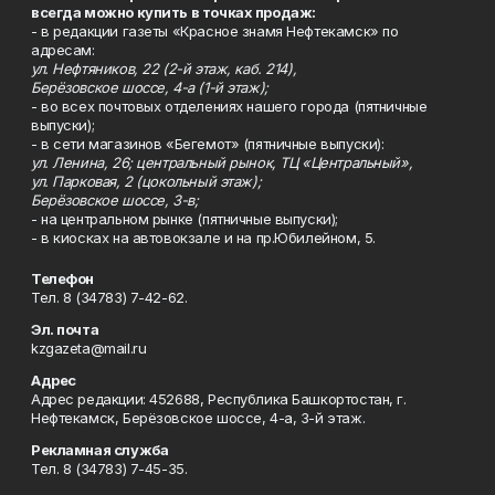
всегда можно купить в точках продаж:
- в редакции газеты «Красное знамя Нефтекамск» по
адресам:
ул. Нефтяников, 22 (2-й этаж, каб. 214),
Берёзовское шоссе, 4-а (1-й этаж);
- во всех почтовых отделениях нашего города (пятничные
выпуски);
- в сети магазинов «Бегемот» (пятничные выпуски):
ул. Ленина, 26; центральный рынок, ТЦ «Центральный»,
ул. Парковая, 2 (цокольный этаж);
Берёзовское шоссе, 3-в;
- на центральном рынке (пятничные выпуски);
- в киосках на автовокзале и на пр.Юбилейном, 5.
Телефон
Тел. 8 (34783) 7-42-62.
Эл. почта
kzgazeta@mail.ru
Адрес
Адрес редакции: 452688, Республика Башкортостан, г.
Нефтекамск, Берёзовское шоссе, 4-а, 3-й этаж.
Рекламная служба
Тел. 8 (34783) 7-45-35.