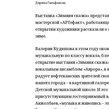
Дарина Гильфанова.
Выставка «Зимняя сказка» предста
мастерской «АРТефакт», работающих
открытии художники рассказали о св
зиме.
Валерия Кудяшова в этом году око
музыкальную по классу вокала, бл
открытие выставки «Зимняя сказка»
вокальным ансамблем «Аврора», в к
радует нефтекамских зрителей св
нашего города – в картинной галер
Детской музыкальной школе. И это 
присутствующим гостеприимный вл
Акжолбаев, «музыка и живопись – эт