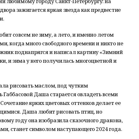
и любимому городу Санкт-Петербургу: на
 двора зажигается яркая звезда как предвестие
и.
ит совсем не зиму, а лето, и именно летом
ми, когда много свободного времени и никто не
ожник поднапрягся и написал картину «Зимний
ки, и зима у него получилась многоцветной и
ала рисовать маслом, под чутким
ь Габбасовой Даша старается овладеть всеми
Сочетание ярких цветовых оттенков делает ее
имися. Даша любит рисовать птиц, но
ому году она изобразила сказочного дракона,
пами, станет символом наступающего 2024 года.