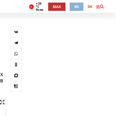
+26
MAX
ВК
°С
ОК
Ясно
ах
в