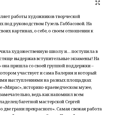
вляет работы художников творческой
 под руководством Гузель Габбасовой. На
оих картинах, о себе, о своем отношении к
нчила художественную школу и… поступила в
естяще выдержав вступительные экзамены! На
 она пришла со своей группой поддержки –
отором участвует и сама Валерия и который
оими выступлениями на разных площадках
ее «Мирас», историко-краеведческом музее,
замечательно, ведь как напомнил всем
аделец багетной мастерской Сергей
о две грани прекрасного». Самая свежая работа