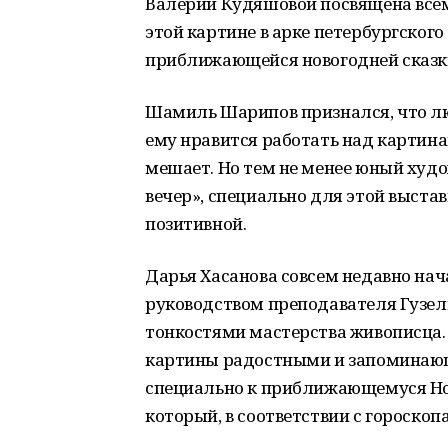
Валерии Кудяшовой посвящена всем
этой картине в арке петербургского
приближающейся новогодней сказк
Шамиль Шарипов признался, что люб
ему нравится работать над картина
мешает. Но тем не менее юный худ
вечер», специально для этой выстав
позитивной.
Дарья Хасанова совсем недавно нач
руководством преподавателя Гузел
тонкостями мастерства живописца. 
картины радостными и запоминающ
специально к приближающемуся Нов
который, в соответствии с гороско