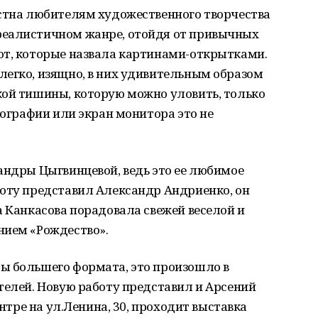
естна любителям художественного творчества
реалистичном жанре, отойдя от привычных
от, которые назвала картинами-открытками.
легко, изящно, в них удивительным образом
кой тишины, которую можно уловить, только
тографии или экран монитора это не
андры Цыгвинцевой, ведь это ее любимое
боту представил Александр Андриенко, он
а Канкасова порадовала свежей веселой и
нием «Рождество».
ы большего формата, это произошло в
телей. Новую работу представил и Арсений
ентре на ул.Ленина, 30, проходит выставка