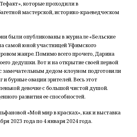
Тефакт», которые проходили в
багетной мастерской, историко-краеведческом
 они были опубликованы в журнале «Бельские
ала самой юной участницей Уфимского
фровом жанре. Помимо всего прочего, Дарина
оего дедушки. Вот и на открытие своей первой
 с замечательным дедом-клоуном подготовили
г и бурные овации зрителей. Весь этот
ленькой девочке с большой чистой душой.
нного развития ее способностей.
фановой «Мой мир в красках», как и выставка
бря 2023 года по 4 января 2024 года.