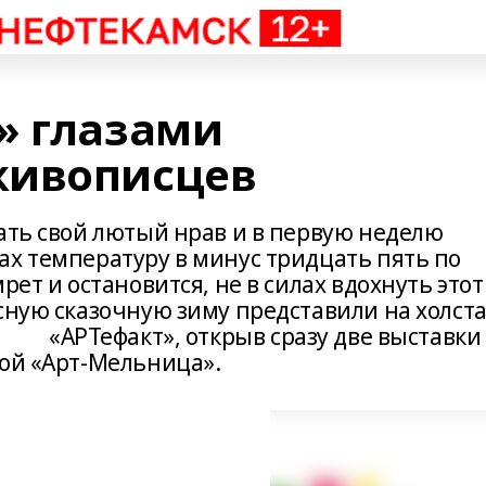
» глазами
живописцев
ать свой лютый нрав и в первую неделю
ах температуру в минус тридцать пять по
рет и остановится, не в силах вдохнуть этот
сную сказочную зиму представили на холст
«АРТефакт», открыв сразу две выставки 
кой «Арт-Мельница».