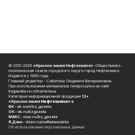
© 2015-2026
«Красное знамя Нефтекамск»
. Общественно-
политическая газета городского округа город Нефтекамск.
Издаётся с 1965 года.
Главный редактор - Сабитова Людмила Валерьяновна.
При использовании материалов гиперссылка на сайт
kzgazeta.ru
обязательна.
Категория информационной продукции
12+
«Красное знамя
Нефтекамск
» в
ВК -
vk.com/kz_gazeta
ОК -
ok.ru/kzgazeta
MAKC -
max.ru/kz_gazeta
Я.Дзен -
dzen.ru/neftekamskkz
Об использовании персональных данных