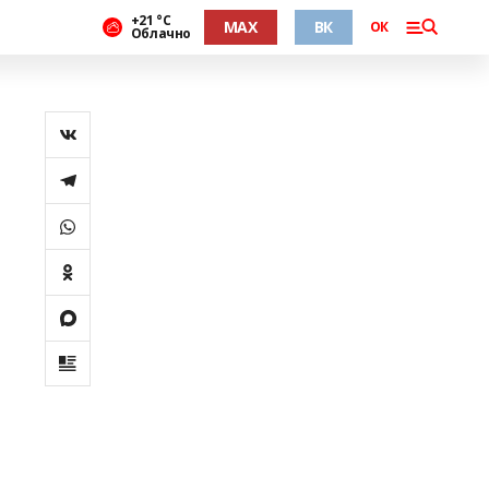
+21 °С
MAX
ВК
ОК
Облачно