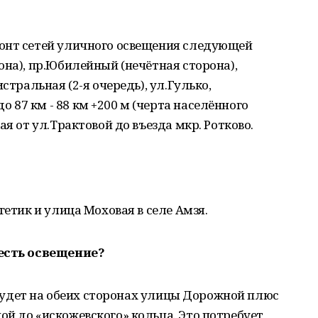
онт сетей уличного освещения следующей
она), пр.Юбилейный (нечётная сторона),
стральная (2-я очередь), ул.Гулько,
87 км - 88 км +200 м (черта населённого
ая от ул.Трактовой до въезда мкр. Ротково.
гетик и улица Моховая в селе Амзя.
 есть освещение?
ь будет на обеих сторонах улицы Дорожной плюс
й до «искожевского» кольца. Это потребует