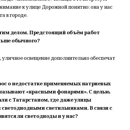
внимание к улице Дорожной понятно: она у нас
а в городе.
 этим делом. Предстоящий объём работ
льше обычного?
и, уличное освещение дополнительно обеспечат
прос о недостатке применяемых натриевых
 называют «красными фонарями». С целью,
ли с Татарстаном, где даже улицы
 светодиодными светильниками. В связи с
вятся ли светодиоды и у нас?