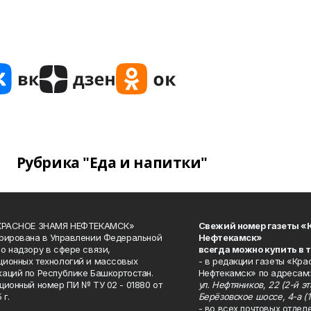
Рубрика "Еда и напитки"
«КРАСНОЕ ЗНАМЯ НЕФТЕКАМСК»
Свежий номер газеты «
рирована в Управлении Федеральной
Нефтекамск»
о надзору в сфере связи,
всегда можно купить в 
ионных технологий и массовых
- в редакции газеты «Кра
аций по Республике Башкортостан.
Нефтекамск» по адресам:
ционный номер ПИ № ТУ 02 - 01880 от
ул. Нефтяников, 22 (2-й эта
 г.
Берёзовское шоссе, 4-а (1
- во всех почтовых отдел