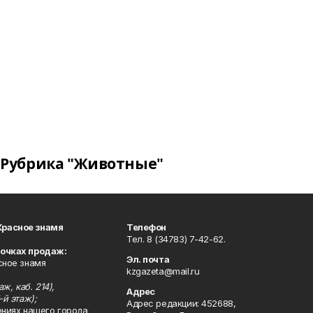
Рубрика "Животные"
Красное знамя
Телефон
Тел. 8 (34783) 7-42-62.
точках продаж:
Эл. почта
сное знамя
kzgazeta@mail.ru
ж, каб. 214),
Адрес
-й этаж);
Адрес редакции: 452688,
ениях нашего города