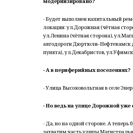
модернизировано?
- Будет выполнен капитальный рем
локации: ул.Дорожная (чётная стор
ул.Ленина (чётная сторона), ул.Маги
автодороги Дюртюли–Нефтекамск до 
пункта), ул.Декабристов, ул.Уфимск
- А в периферийных поселениях?
- Улица Высоковольтная в селе Энер
- Но ведь на улице Дорожной уже
- Да, но на одной стороне. А тепер
захватим часть улицы Магистрально