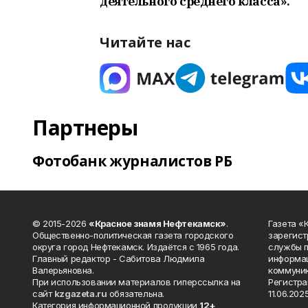
деятельного среднего класса».
Читайте нас
Партнеры
Фотобанк журналистов РБ
© 2015-2026
«Красное знамя Нефтекамск»
.
Газета 
Общественно-политическая газета городского
зарегист
округа город Нефтекамск. Издаётся с 1965 года.
службы п
Главный редактор - Сабитова Людмила
информац
Валерьяновна.
коммуник
При использовании материалов гиперссылка на
Регистра
сайт
kzgazeta.ru
обязательна.
11.06.2025
Категория информационной продукции
12+