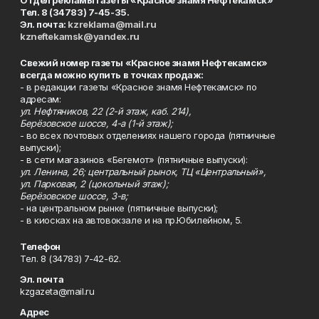
Отдел рекламы газеты «Красное знамя Нефтекамск»
Тел. 8 (34783) 7-45-35.
Эл. почта:
kzreklama@mail.ru
kzneftekamsk@yandex.ru
Свежий номер газеты «Красное знамя Нефтекамск»
всегда можно купить в точках продаж:
- в редакции газеты «Красное знамя Нефтекамск» по
адресам:
ул. Нефтяников, 22 (2-й этаж, каб. 214),
Берёзовское шоссе, 4-а (1-й этаж);
- во всех почтовых отделениях нашего города (пятничные
выпуски);
- в сети магазинов «Бегемот» (пятничные выпуски):
ул. Ленина, 26; центральный рынок, ТЦ «Центральный»,
ул. Парковая, 2 (цокольный этаж);
Берёзовское шоссе, 3-в;
- на центральном рынке (пятничные выпуски);
- в киосках на автовокзале и на пр.Юбилейном, 5.
Телефон
Тел. 8 (34783) 7-42-62.
Эл. почта
kzgazeta@mail.ru
Адрес