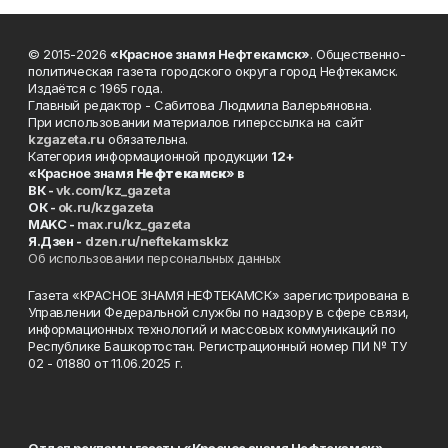
© 2015-2026
«Красное знамя Нефтекамск»
. Общественно-
политическая газета городского округа город Нефтекамск.
Издаётся с 1965 года.
Главный редактор - Сабитова Людмила Валерьяновна.
При использовании материалов гиперссылка на сайт
kzgazeta.ru
обязательна.
Категория информационной продукции
12+
«Красное знамя
Нефтекамск
» в
ВК -
vk.com/kz_gazeta
ОК -
ok.ru/kzgazeta
MAKC -
max.ru/kz_gazeta
Я.Дзен -
dzen.ru/neftekamskkz
Об использовании персональных данных
Газета «КРАСНОЕ ЗНАМЯ НЕФТЕКАМСК» зарегистрирована в
Управлении Федеральной службы по надзору в сфере связи,
информационных технологий и массовых коммуникаций по
Республике Башкортостан. Регистрационный номер ПИ № ТУ
02 - 01880 от 11.06.2025 г.