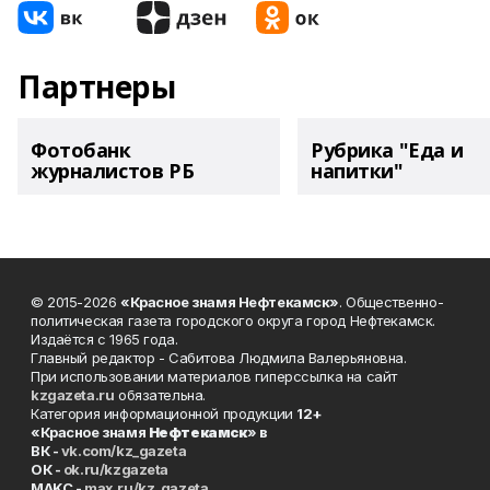
Партнеры
Фотобанк
Рубрика "Еда и
журналистов РБ
напитки"
© 2015-2026
«Красное знамя Нефтекамск»
. Общественно-
политическая газета городского округа город Нефтекамск.
Издаётся с 1965 года.
Главный редактор - Сабитова Людмила Валерьяновна.
При использовании материалов гиперссылка на сайт
kzgazeta.ru
обязательна.
Категория информационной продукции
12+
«Красное знамя
Нефтекамск
» в
ВК -
vk.com/kz_gazeta
ОК -
ok.ru/kzgazeta
MAKC -
max.ru/kz_gazeta