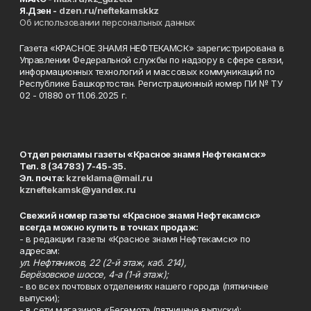
Я.Дзен -
dzen.ru/neftekamskkz
Об использовании персональных данных
Газета «КРАСНОЕ ЗНАМЯ НЕФТЕКАМСК» зарегистрирована в
Управлении Федеральной службы по надзору в сфере связи,
информационных технологий и массовых коммуникаций по
Республике Башкортостан. Регистрационный номер ПИ № ТУ
02 - 01880 от 11.06.2025 г.
Отдел рекламы газеты «Красное знамя Нефтекамск»
Тел. 8 (34783) 7-45-35.
Эл. почта:
kzreklama@mail.ru
kzneftekamsk@yandex.ru
Свежий номер газеты «Красное знамя Нефтекамск»
всегда можно купить в точках продаж:
- в редакции газеты «Красное знамя Нефтекамск» по
адресам:
ул. Нефтяников, 22 (2-й этаж, каб. 214),
Берёзовское шоссе, 4-а (1-й этаж);
- во всех почтовых отделениях нашего города (пятничные
выпуски);
- в сети магазинов «Бегемот» (пятничные выпуски):