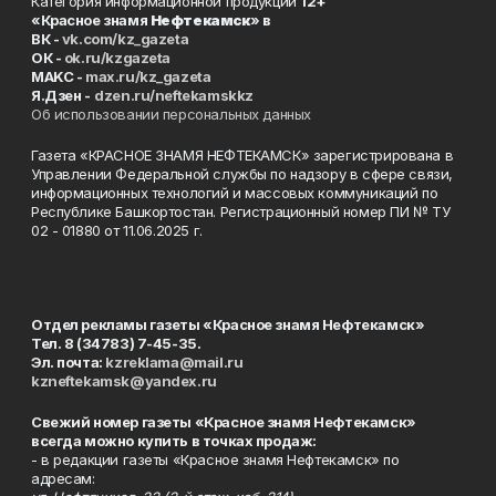
Категория информационной продукции
12+
«Красное знамя
Нефтекамск
» в
ВК -
vk.com/kz_gazeta
ОК -
ok.ru/kzgazeta
MAKC -
max.ru/kz_gazeta
Я.Дзен -
dzen.ru/neftekamskkz
Об использовании персональных данных
Газета «КРАСНОЕ ЗНАМЯ НЕФТЕКАМСК» зарегистрирована в
Управлении Федеральной службы по надзору в сфере связи,
информационных технологий и массовых коммуникаций по
Республике Башкортостан. Регистрационный номер ПИ № ТУ
02 - 01880 от 11.06.2025 г.
Отдел рекламы газеты «Красное знамя Нефтекамск»
Тел. 8 (34783) 7-45-35.
Эл. почта:
kzreklama@mail.ru
kzneftekamsk@yandex.ru
Свежий номер газеты «Красное знамя Нефтекамск»
всегда можно купить в точках продаж:
- в редакции газеты «Красное знамя Нефтекамск» по
адресам: