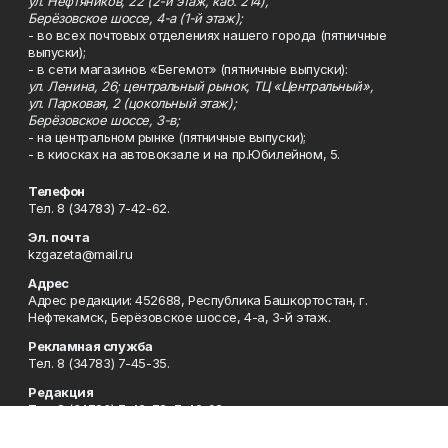
ул. Нефтяников, 22 (2-й этаж, каб. 214),
Берёзовское шоссе, 4-а (1-й этаж);
- во всех почтовых отделениях нашего города (пятничные
выпуски);
- в сети магазинов «Бегемот» (пятничные выпуски):
ул. Ленина, 26; центральный рынок, ТЦ «Центральный»,
ул. Парковая, 2 (цокольный этаж);
Берёзовское шоссе, 3-в;
- на центральном рынке (пятничные выпуски);
- в киосках на автовокзале и на пр.Юбилейном, 5.
Телефон
Тел. 8 (34783) 7-42-62.
Эл. почта
kzgazeta@mail.ru
Адрес
Адрес редакции: 452688, Республика Башкортостан, г.
Нефтекамск, Берёзовское шоссе, 4-а, 3-й этаж.
Рекламная служба
Тел. 8 (34783) 7-45-35.
Редакция
Тел. 8 (34783) 7-42-72, 7-42-92..
Приемная