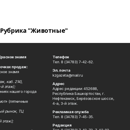
Рубрика "Животные"
Красное знамя
Телефон
Тел. 8 (34783) 7-42-62.
точках продаж:
Эл. почта
сное знамя
kzgazeta@mail.ru
ж, каб. 214),
Адрес
-й этаж);
Адрес редакции: 452688,
ениях нашего города
Республика Башкортостан, г.
Нефтекамск, Берёзовское шоссе,
мот» (пятничные
4-а, 3-й этаж.
ный рынок, ТЦ
Рекламная служба
Тел. 8 (34783) 7-45-35.
й этаж);
Редакция