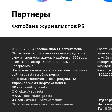
Партнеры
Фотобанк журналистов РБ
© 2015-2026
«Красное знамя Нефтекамск»
.
Газета 
Общественно-политическая газета городского
зарегист
округа город Нефтекамск. Издаётся с 1965 года.
службы п
Главный редактор - Сабитова Людмила
информац
Валерьяновна.
коммуник
При использовании материалов гиперссылка на
Регистра
сайт
kzgazeta.ru
обязательна.
11.06.2025
Категория информационной продукции
12+
«Красное знамя
Нефтекамск
» в
ВК -
vk.com/kz_gazeta
ОК -
ok.ru/kzgazeta
MAKC -
max.ru/kz_gazeta
Я.Дзен -
dzen.ru/neftekamskkz
Отдел р
Об использовании персональных данных
Нефтек
Тел. 8 (