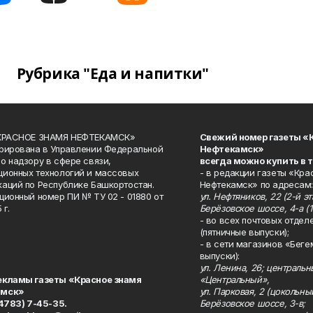
Рубрика "Еда и напитки"
«КРАСНОЕ ЗНАМЯ НЕФТЕКАМСК»
Свежий номер газеты «
рирована в Управлении Федеральной
Нефтекамск»
о надзору в сфере связи,
всегда можно купить в 
ионных технологий и массовых
- в редакции газеты «Кра
аций по Республике Башкортостан.
Нефтекамск» по адресам:
ционный номер ПИ № ТУ 02 - 01880 от
ул. Нефтяников, 22 (2-й эта
 г.
Берёзовское шоссе, 4-а (1
- во всех почтовых отдел
(пятничные выпуски);
- в сети магазинов «Беге
выпуски):
ул. Ленина, 26; централь
екламы газеты «Красное знамя
«Центральный»,
амск»
ул. Парковая, 2 (цокольны
34783) 7-45-35.
Берёзовское шоссе, 3-в;