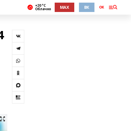
+20 °С
MAX
ВК
ОК
Облачно
4