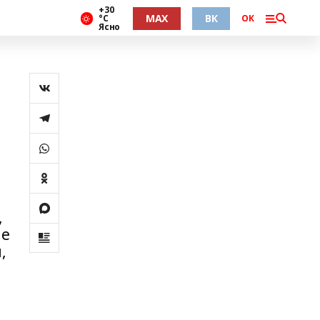
+30
MAX
ВК
°С
ОК
Ясно
,
ме
,