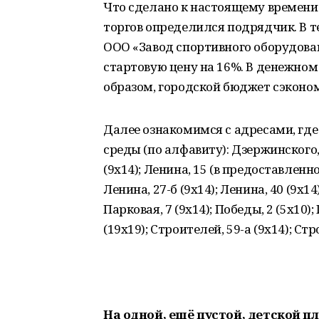
Что сделано к настоящему времени?
торгов определился подрядчик. В 
ООО «Завод спортивного оборудования
стартовую цену на 16%. В денежном 
образом, городской бюджет сэконо
Далее ознакомимся с адресами, где
среды (по алфавиту): Дзержинского,
(9х14); Ленина, 15 (в предоставлен
Ленина, 27-б (9х14); Ленина, 40 (9х14)
Парковая, 7 (9х14); Победы, 2 (5х10)
(19х19); Строителей, 59-а (9х14); Стр
На одной, ещё пустой, детской п