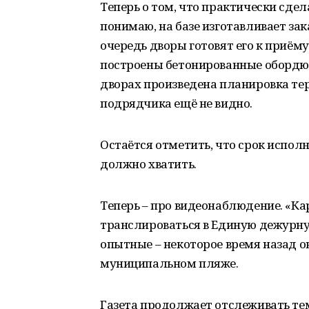
Теперь о том, что практически сде
понимаю, на базе изготавливает зак
очередь дворы готовят его к приём
построены бетонированные обордю
дворах произведена планировка тер
подрядчика ещё не видно.
Остаётся отметить, что срок исполн
должно хватить.
Теперь – про видеонаблюдение. «Ка
транслироваться в Единую дежурну
опытные – некоторое время назад о
муниципальном пляже.
Газета продолжает отслеживать те