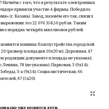
 Начнём с того, что в результате электронных
тендере приняли участие 4 фирмы. Победило
» (г. Казань). Завод, назовём его так, снизил
выражении это 22 076 358,50 рубля. Таким
мил порядка четырёх миллионов рублей.
 появится новинка благоустройства городской
 20 (размер площадки 10х20 м); Дорожная, 47
ном редакции документе площадь не указана);
; Ленина, 78 (не указана); Парковая, 3 (9х14);
; Победы, 3-а (9х14); Социалистическая, 66
оителей, 67 (5х20).
лощадке уже резвятся дети.