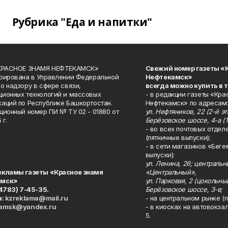
Рубрика "Еда и напитки"
«КРАСНОЕ ЗНАМЯ НЕФТЕКАМСК»
Свежий номер газеты «
рирована в Управлении Федеральной
Нефтекамск»
о надзору в сфере связи,
всегда можно купить в 
ионных технологий и массовых
- в редакции газеты «Кра
аций по Республике Башкортостан.
Нефтекамск» по адресам:
ционный номер ПИ № ТУ 02 - 01880 от
ул. Нефтяников, 22 (2-й эта
 г.
Берёзовское шоссе, 4-а (1
- во всех почтовых отдел
(пятничные выпуски);
- в сети магазинов «Беге
выпуски):
ул. Ленина, 26; централь
екламы газеты «Красное знамя
«Центральный»,
амск»
ул. Парковая, 2 (цокольны
34783) 7-45-35.
Берёзовское шоссе, 3-в;
а:
kzreklama@mail.ru
- на центральном рынке (п
kamsk@yandex.ru
- в киосках на автовокза
5.