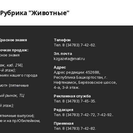
Рубрика "Животные"
Красное знамя
Телефон
Тел. 8 (34783) 7-42-62.
точках продаж:
Эл. почта
сное знамя
kzgazeta@mail.ru
ж, каб. 214),
Адрес
-й этаж);
Адрес редакции: 452688,
ениях нашего города
Республика Башкортостан, г.
Нефтекамск, Берёзовское шоссе,
мот» (пятничные
4-а, 3-й этаж.
ный рынок, ТЦ
Рекламная служба
Тел. 8 (34783) 7-45-35.
й этаж);
Редакция
Тел. 8 (34783) 7-42-72, 7-42-92..
ятничные выпуски);
ле и на пр.Юбилейном,
Приемная
Тел. 8 (34783) 7-42-82.