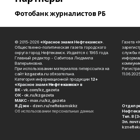
Фотобанк журналистов РБ
© 2015-2026
«Красное знамя Нефтекамск»
.
Газета 
Общественно-политическая газета городского
зарегист
округа город Нефтекамск. Издаётся с 1965 года.
службы п
Главный редактор - Сабитова Людмила
информац
Валерьяновна.
коммуник
При использовании материалов гиперссылка на
Регистра
сайт
kzgazeta.ru
обязательна.
11.06.2025
Категория информационной продукции
12+
«Красное знамя
Нефтекамск
» в
ВК -
vk.com/kz_gazeta
ОК -
ok.ru/kzgazeta
MAKC -
max.ru/kz_gazeta
Я.Дзен -
dzen.ru/neftekamskkz
Отдел р
Об использовании персональных данных
Нефтек
Тел. 8 (
Эл. почт
kznefte