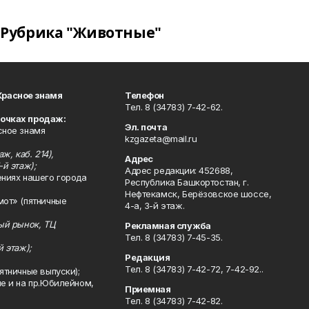
Рубрика "Животные"
Красное знамя
Телефон
Тел. 8 (34783) 7-42-62.
точках продаж:
Эл. почта
сное знамя
kzgazeta@mail.ru
ж, каб. 214),
Адрес
-й этаж);
Адрес редакции: 452688,
ениях нашего города
Республика Башкортостан, г.
Нефтекамск, Берёзовское шоссе,
мот» (пятничные
4-а, 3-й этаж.
ный рынок, ТЦ
Рекламная служба
Тел. 8 (34783) 7-45-35.
й этаж);
Редакция
Тел. 8 (34783) 7-42-72, 7-42-92..
ятничные выпуски);
ле и на пр.Юбилейном,
Приемная
Тел. 8 (34783) 7-42-82.