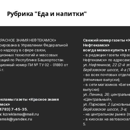
Рубрика "Еда и напитки"
«КРАСНОЕ ЗНАМЯ НЕФТЕКАМСК»
Свежий номер газеты «
рирована в Управлении Федеральной
Нефтекамск»
о надзору в сфере связи,
всегда можно купить в 
ионных технологий и массовых
- в редакции газеты «Кра
аций по Республике Башкортостан.
Нефтекамск» по адресам:
ционный номер ПИ № ТУ 02 - 01880 от
ул. Нефтяников, 22 (2-й эта
 г.
Берёзовское шоссе, 4-а (1
- во всех почтовых отдел
(пятничные выпуски);
- в сети магазинов «Беге
выпуски):
ул. Ленина, 26; централь
екламы газеты «Красное знамя
«Центральный»,
амск»
ул. Парковая, 2 (цокольны
34783) 7-45-35.
Берёзовское шоссе, 3-в;
а:
kzreklama@mail.ru
- на центральном рынке (п
kamsk@yandex.ru
- в киосках на автовокза
5.