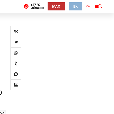
+27 °С
MAX
ВК
ОК
Облачно
9