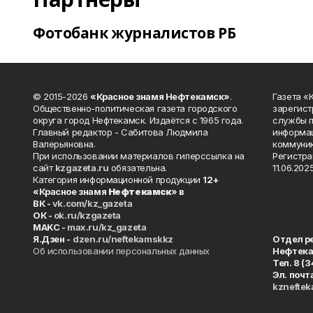
Фотобанк журналистов РБ
© 2015-2026
«Красное знамя Нефтекамск»
.
Газета 
Общественно-политическая газета городского
зарегист
округа город Нефтекамск. Издаётся с 1965 года.
службы п
Главный редактор - Сабитова Людмила
информац
Валерьяновна.
коммуник
При использовании материалов гиперссылка на
Регистра
сайт
kzgazeta.ru
обязательна.
11.06.2025
Категория информационной продукции
12+
«Красное знамя
Нефтекамск
» в
ВК -
vk.com/kz_gazeta
ОК -
ok.ru/kzgazeta
MAKC -
max.ru/kz_gazeta
Я.Дзен -
dzen.ru/neftekamskkz
Отдел р
Об использовании персональных данных
Нефтек
Тел. 8 (
Эл. почт
kznefte