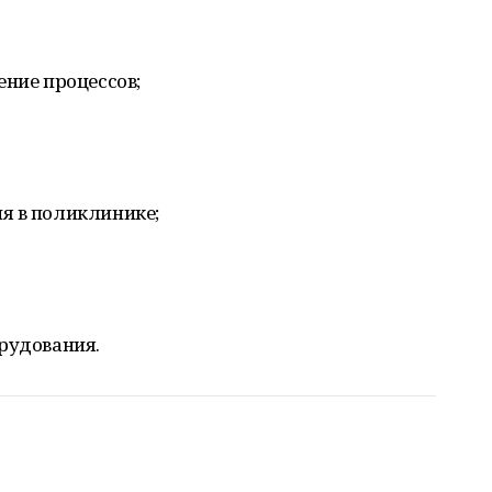
ение процессов;
я в поликлинике;
рудования.