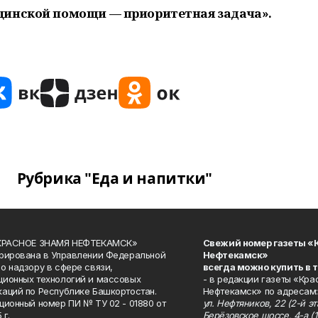
цинской помощи — приоритетная задача».
Рубрика "Еда и напитки"
«КРАСНОЕ ЗНАМЯ НЕФТЕКАМСК»
Свежий номер газеты «
рирована в Управлении Федеральной
Нефтекамск»
о надзору в сфере связи,
всегда можно купить в 
ионных технологий и массовых
- в редакции газеты «Кра
аций по Республике Башкортостан.
Нефтекамск» по адресам:
ционный номер ПИ № ТУ 02 - 01880 от
ул. Нефтяников, 22 (2-й эта
 г.
Берёзовское шоссе, 4-а (1