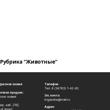
Рубрика "Животные"
Красное знамя
Телефон
Тел. 8 (34783) 7-42-62.
точках продаж:
Эл. почта
сное знамя
kzgazeta@mail.ru
ж, каб. 214),
Адрес
-й этаж);