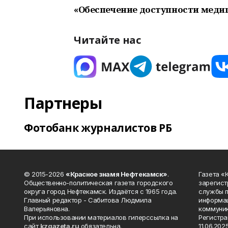
«Обеспечение доступности меди
Читайте нас
Партнеры
Фотобанк журналистов РБ
© 2015-2026
«Красное знамя Нефтекамск»
.
Газета 
Общественно-политическая газета городского
зарегист
округа город Нефтекамск. Издаётся с 1965 года.
службы п
Главный редактор - Сабитова Людмила
информац
Валерьяновна.
коммуник
При использовании материалов гиперссылка на
Регистра
сайт
kzgazeta.ru
обязательна.
11.06.2025