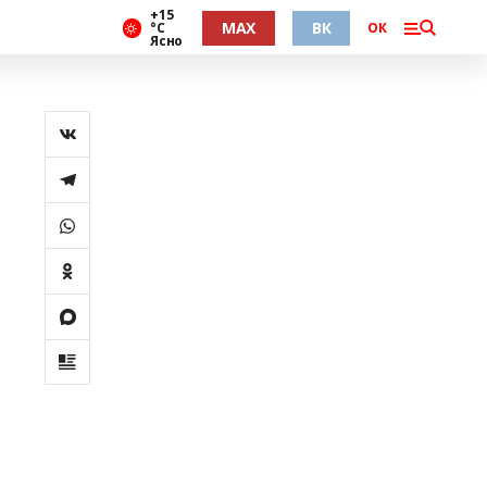
+15
MAX
ВК
°С
ОК
Ясно