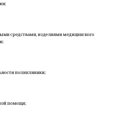
ки;
ными средствами, изделиями медицинского
и;
льности поликлиники;
ской помощи;