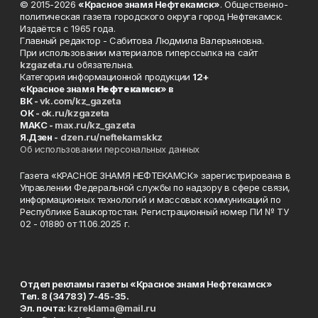
© 2015-2026
«Красное знамя Нефтекамск»
. Общественно-
политическая газета городского округа город Нефтекамск.
Издаётся с 1965 года.
Главный редактор - Сабитова Людмила Валерьяновна.
При использовании материалов гиперссылка на сайт
kzgazeta.ru
обязательна.
Категория информационной продукции
12+
«Красное знамя
Нефтекамск
» в
ВК -
vk.com/kz_gazeta
ОК -
ok.ru/kzgazeta
MAKC -
max.ru/kz_gazeta
Я.Дзен -
dzen.ru/neftekamskkz
Об использовании персональных данных
Газета «КРАСНОЕ ЗНАМЯ НЕФТЕКАМСК» зарегистрирована в
Управлении Федеральной службы по надзору в сфере связи,
информационных технологий и массовых коммуникаций по
Республике Башкортостан. Регистрационный номер ПИ № ТУ
02 - 01880 от 11.06.2025 г.
Отдел рекламы газеты «Красное знамя Нефтекамск»
Тел. 8 (34783) 7-45-35.
Эл. почта:
kzreklama@mail.ru