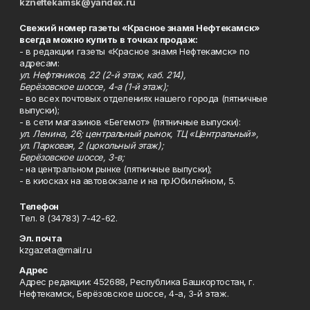
kzneftekamsk@yandex.ru
Свежий номер газеты «Красное знамя Нефтекамск»
всегда можно купить в точках продаж:
- в редакции газеты «Красное знамя Нефтекамск» по
адресам:
ул. Нефтяников, 22 (2-й этаж, каб. 214),
Берёзовское шоссе, 4-а (1-й этаж);
- во всех почтовых отделениях нашего города (пятничные
выпуски);
- в сети магазинов «Бегемот» (пятничные выпуски):
ул. Ленина, 26; центральный рынок, ТЦ «Центральный»,
ул. Парковая, 2 (цокольный этаж);
Берёзовское шоссе, 3-в;
- на центральном рынке (пятничные выпуски);
- в киосках на автовокзале и на пр.Юбилейном, 5.
Телефон
Тел. 8 (34783) 7-42-62.
Эл. почта
kzgazeta@mail.ru
Адрес
Адрес редакции: 452688, Республика Башкортостан, г.
Нефтекамск, Берёзовское шоссе, 4-а, 3-й этаж.