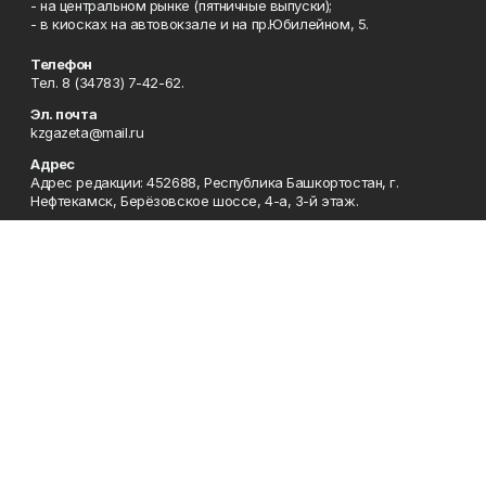
- на центральном рынке (пятничные выпуски);
- в киосках на автовокзале и на пр.Юбилейном, 5.
Телефон
Тел. 8 (34783) 7-42-62.
Эл. почта
kzgazeta@mail.ru
Адрес
Адрес редакции: 452688, Республика Башкортостан, г.
Нефтекамск, Берёзовское шоссе, 4-а, 3-й этаж.
Рекламная служба
Тел. 8 (34783) 7-45-35.
Редакция
Тел. 8 (34783) 7-42-72, 7-42-92..
Приемная
Тел. 8 (34783) 7-42-82.
Сотрудничество
Тел. 8 (34783) 7-42-62.
Отдел кадров
Тел. 8 (34783) 7-42-92.