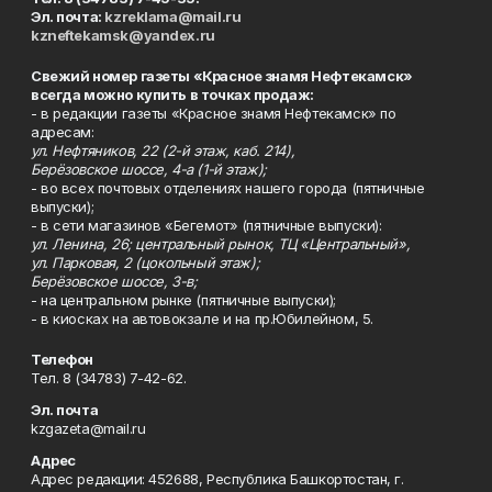
Эл. почта:
kzreklama@mail.ru
kzneftekamsk@yandex.ru
Свежий номер газеты «Красное знамя Нефтекамск»
всегда можно купить в точках продаж:
- в редакции газеты «Красное знамя Нефтекамск» по
адресам:
ул. Нефтяников, 22 (2-й этаж, каб. 214),
Берёзовское шоссе, 4-а (1-й этаж);
- во всех почтовых отделениях нашего города (пятничные
выпуски);
- в сети магазинов «Бегемот» (пятничные выпуски):
ул. Ленина, 26; центральный рынок, ТЦ «Центральный»,
ул. Парковая, 2 (цокольный этаж);
Берёзовское шоссе, 3-в;
- на центральном рынке (пятничные выпуски);
- в киосках на автовокзале и на пр.Юбилейном, 5.
Телефон
Тел. 8 (34783) 7-42-62.
Эл. почта
kzgazeta@mail.ru
Адрес
Адрес редакции: 452688, Республика Башкортостан, г.