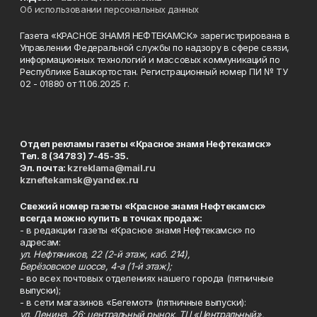
Об использовании персональных данных
Газета «КРАСНОЕ ЗНАМЯ НЕФТЕКАМСК» зарегистрирована в
Управлении Федеральной службы по надзору в сфере связи,
информационных технологий и массовых коммуникаций по
Республике Башкортостан. Регистрационный номер ПИ № ТУ
02 - 01880 от 11.06.2025 г.
Отдел рекламы газеты «Красное знамя Нефтекамск»
Тел. 8 (34783) 7-45-35.
Эл. почта:
kzreklama@mail.ru
kzneftekamsk@yandex.ru
Свежий номер газеты «Красное знамя Нефтекамск»
всегда можно купить в точках продаж:
- в редакции газеты «Красное знамя Нефтекамск» по
адресам:
ул. Нефтяников, 22 (2-й этаж, каб. 214),
Берёзовское шоссе, 4-а (1-й этаж);
- во всех почтовых отделениях нашего города (пятничные
выпуски);
- в сети магазинов «Бегемот» (пятничные выпуски):
ул. Ленина, 26; центральный рынок, ТЦ «Центральный»,