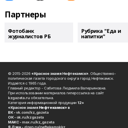
Партнеры
Фотобанк
Рубрика "Еда и
журналистов РБ
напитки"
© 2015-2026
«Красное знамя Нефтекамск»
. Общественно-
политическая газета городского округа город Нефтекамск.
Издаётся с 1965 года.
Главный редактор - Сабитова Людмила Валерьяновна.
При использовании материалов гиперссылка на сайт
kzgazeta.ru
обязательна.
Категория информационной продукции
12+
«Красное знамя
Нефтекамск
» в
ВК -
vk.com/kz_gazeta
ОК -
ok.ru/kzgazeta
MAKC -
max.ru/kz_gazeta
Я.Дзен -
dzen.ru/neftekamskkz