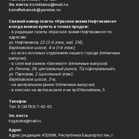
Эл. почта:
kzreklama@mail.ru
kzneftekamsk@yandex.ru
Свежий номер газеты «Красное знамя Нефтекамск»
всегда можно купить в точках продаж:
- в редакции газеты «Красное знамя Нефтекамск» по
адресам:
ул. Нефтяников, 22 (2-й этаж, каб. 214),
Берёзовское шоссе, 4-а (1-й этаж);
- во всех почтовых отделениях нашего города (пятничные
выпуски);
- в сети магазинов «Бегемот» (пятничные выпуски):
ул. Ленина, 26; центральный рынок, ТЦ «Центральный»,
ул. Парковая, 2 (цокольный этаж);
Берёзовское шоссе, 3-в;
- на центральном рынке (пятничные выпуски);
- в киосках на автовокзале и на пр.Юбилейном, 5.
Телефон
Тел. 8 (34783) 7-42-62.
Эл. почта
kzgazeta@mail.ru
Адрес
Адрес редакции: 452688, Республика Башкортостан, г.