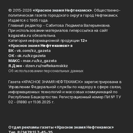
© 2015-2026
«Красное знамя Нефтекамск»
. Общественно-
политическая газета городского округа город Нефтекамск.
Издаётся с 1965 года.
Главный редактор - Сабитова Людмила Валерьяновна.
При использовании материалов гиперссылка на сайт
kzgazeta.ru
обязательна.
Категория информационной продукции
12+
«Красное знамя
Нефтекамск
» в
ВК -
vk.com/kz_gazeta
ОК -
ok.ru/kzgazeta
MAKC -
max.ru/kz_gazeta
Я.Дзен -
dzen.ru/neftekamskkz
Об использовании персональных данных
Газета «КРАСНОЕ ЗНАМЯ НЕФТЕКАМСК» зарегистрирована в
Управлении Федеральной службы по надзору в сфере связи,
информационных технологий и массовых коммуникаций по
Республике Башкортостан. Регистрационный номер ПИ № ТУ
02 - 01880 от 11.06.2025 г.
Отдел рекламы газеты «Красное знамя Нефтекамск»
Тел. 8 (34783) 7-45-35.