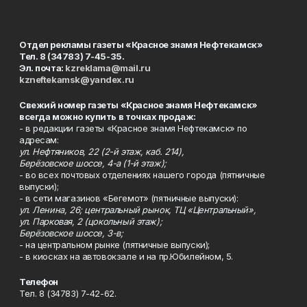
Отдел рекламы газеты «Красное знамя Нефтекамск»
Тел. 8 (34783) 7-45-35.
Эл. почта:
kzreklama@mail.ru
kzneftekamsk@yandex.ru
Свежий номер газеты «Красное знамя Нефтекамск»
всегда можно купить в точках продаж:
- в редакции газеты «Красное знамя Нефтекамск» по
адресам:
ул. Нефтяников, 22 (2-й этаж, каб. 214),
Берёзовское шоссе, 4-а (1-й этаж);
- во всех почтовых отделениях нашего города (пятничные
выпуски);
- в сети магазинов «Бегемот» (пятничные выпуски):
ул. Ленина, 26; центральный рынок, ТЦ «Центральный»,
ул. Парковая, 2 (цокольный этаж);
Берёзовское шоссе, 3-в;
- на центральном рынке (пятничные выпуски);
- в киосках на автовокзале и на пр.Юбилейном, 5.
Телефон
Тел. 8 (34783) 7-42-62.