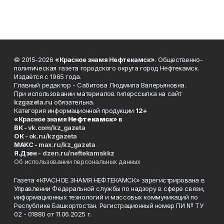
© 2015-2026
«Красное знамя Нефтекамск»
. Общественно-
политическая газета городского округа город Нефтекамск.
Издаётся с 1965 года.
Главный редактор - Сабитова Людмила Валерьяновна.
При использовании материалов гиперссылка на сайт
kzgazeta.ru
обязательна.
Категория информационной продукции
12+
«Красное знамя
Нефтекамск
» в
ВК -
vk.com/kz_gazeta
ОК -
ok.ru/kzgazeta
MAKC -
max.ru/kz_gazeta
Я.Дзен -
dzen.ru/neftekamskkz
Об использовании персональных данных
Газета «КРАСНОЕ ЗНАМЯ НЕФТЕКАМСК» зарегистрирована в
Управлении Федеральной службы по надзору в сфере связи,
информационных технологий и массовых коммуникаций по
Республике Башкортостан. Регистрационный номер ПИ № ТУ
02 - 01880 от 11.06.2025 г.