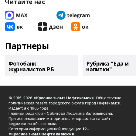
Читайте нас
Партнеры
Фотобанк
Рубрика "Еда и
журналистов РБ
напитки"
© 2015-2026
«Красное знамя Нефтекамск»
. Общественно-
политическая газета городского округа город Нефтекамск.
Издаётся с 1965 года.
Главный редактор - Сабитова Людмила Валерьяновна.
При использовании материалов гиперссылка на сайт
kzgazeta.ru
обязательна.
Категория информационной продукции
12+
«Красное знамя
Нефтекамск
» в