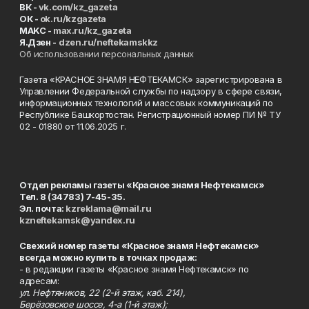
ВК -
vk.com/kz_gazeta
ОК -
ok.ru/kzgazeta
MAKC -
max.ru/kz_gazeta
Я.Дзен -
dzen.ru/neftekamskkz
Об использовании персональных данных
Газета «КРАСНОЕ ЗНАМЯ НЕФТЕКАМСК» зарегистрирована в
Управлении Федеральной службы по надзору в сфере связи,
информационных технологий и массовых коммуникаций по
Республике Башкортостан. Регистрационный номер ПИ № ТУ
02 - 01880 от 11.06.2025 г.
Отдел рекламы газеты «Красное знамя Нефтекамск»
Тел. 8 (34783) 7-45-35.
Эл. почта:
kzreklama@mail.ru
kzneftekamsk@yandex.ru
Свежий номер газеты «Красное знамя Нефтекамск»
всегда можно купить в точках продаж:
- в редакции газеты «Красное знамя Нефтекамск» по
адресам:
ул. Нефтяников, 22 (2-й этаж, каб. 214),
Берёзовское шоссе, 4-а (1-й этаж);