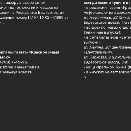
о надзору в сфере связи,
всегда можно купить в 
ионных технологий и массовых
- в редакции газеты «Кра
аций по Республике Башкортостан.
Нефтекамск» по адресам:
ционный номер ПИ № ТУ 02 - 01880 от
ул. Нефтяников, 22 (2-й эта
 г.
Берёзовское шоссе, 4-а (1
- во всех почтовых отдел
(пятничные выпуски);
- в сети магазинов «Беге
выпуски):
ул. Ленина, 26; централь
екламы газеты «Красное знамя
«Центральный»,
амск»
ул. Парковая, 2 (цокольны
34783) 7-45-35.
Берёзовское шоссе, 3-в;
а:
kzreklama@mail.ru
- на центральном рынке (п
kamsk@yandex.ru
- в киосках на автовокза
5.