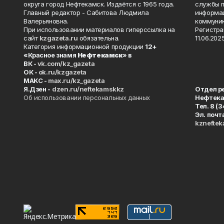
округа город Нефтекамск. Издаётся с 1965 года.
службы п
Главный редактор - Сабитова Людмила
информац
Валерьяновна.
коммуник
При использовании материалов гиперссылка на
Регистра
сайт
kzgazeta.ru
обязательна.
11.06.2025
Категория информационной продукции
12+
«Красное знамя
Нефтекамск
» в
ВК -
vk.com/kz_gazeta
ОК -
ok.ru/kzgazeta
MAKC -
max.ru/kz_gazeta
Я.Дзен -
dzen.ru/neftekamskkz
Отдел р
Об использовании персональных данных
Нефтек
Тел. 8 (
Эл. почт
kznefte