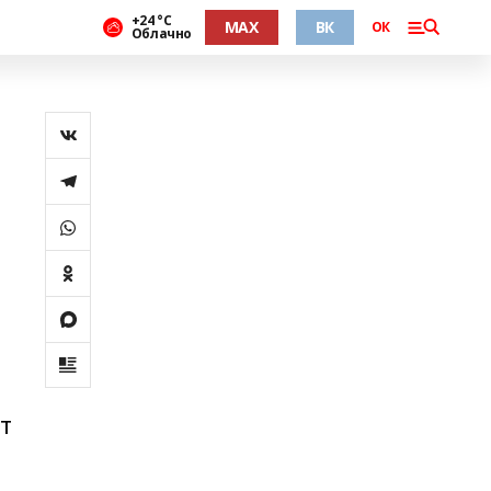
+24 °С
MAX
ВК
ОК
Облачно
т