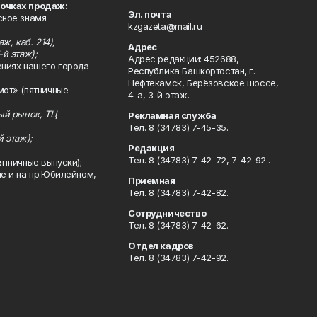
точках продаж:
Эл. почта
сное знамя
kzgazeta@mail.ru
ж, каб. 214),
Адрес
-й этаж);
Адрес редакции: 452688,
ениях нашего города
Республика Башкортостан, г.
Нефтекамск, Берёзовское шоссе,
мот» (пятничные
4-а, 3-й этаж.
ный рынок, ТЦ
Рекламная служба
Тел. 8 (34783) 7-45-35.
й этаж);
Редакция
Тел. 8 (34783) 7-42-72, 7-42-92..
ятничные выпуски);
ле и на пр.Юбилейном,
Приемная
Тел. 8 (34783) 7-42-82.
Сотрудничество
Тел. 8 (34783) 7-42-62.
Отдел кадров
Тел. 8 (34783) 7-42-92.