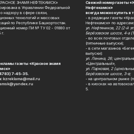
«КРАСНОЕ ЗНАМЯ НЕФТЕКАМСК»
Свежий номер газеты «
рирована в Управлении Федеральной
Нефтекамск»
о надзору в сфере связи,
всегда можно купить в 
ионных технологий и массовых
- в редакции газеты «Кра
аций по Республике Башкортостан.
Нефтекамск» по адресам:
ционный номер ПИ № ТУ 02 - 01880 от
ул. Нефтяников, 22 (2-й эта
 г.
Берёзовское шоссе, 4-а (1
- во всех почтовых отдел
(пятничные выпуски);
- в сети магазинов «Беге
выпуски):
ул. Ленина, 26; централь
екламы газеты «Красное знамя
«Центральный»,
амск»
ул. Парковая, 2 (цокольны
34783) 7-45-35.
Берёзовское шоссе, 3-в;
а:
kzreklama@mail.ru
- на центральном рынке (п
kamsk@yandex.ru
- в киосках на автовокза
5.