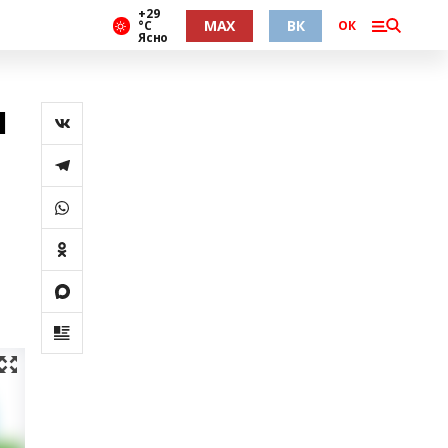
+29
MAX
ВК
°С
ОК
Ясно
н