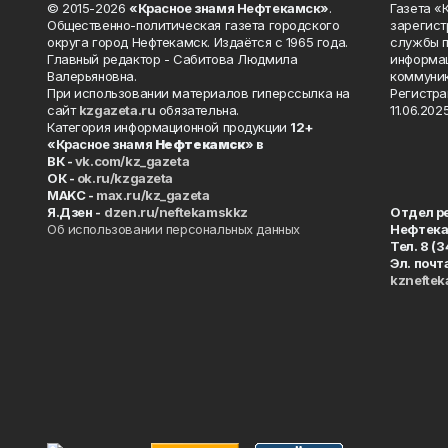
© 2015-2026
«Красное знамя Нефтекамск»
.
Газета 
Общественно-политическая газета городского
зарегист
округа город Нефтекамск. Издаётся с 1965 года.
службы п
Главный редактор - Сабитова Людмила
информац
Валерьяновна.
коммуник
При использовании материалов гиперссылка на
Регистра
сайт
kzgazeta.ru
обязательна.
11.06.2025
Категория информационной продукции
12+
«Красное знамя
Нефтекамск
» в
ВК -
vk.com/kz_gazeta
ОК -
ok.ru/kzgazeta
MAKC -
max.ru/kz_gazeta
Я.Дзен -
dzen.ru/neftekamskkz
Отдел р
Об использовании персональных данных
Нефтек
Тел. 8 (
Эл. почт
kznefte