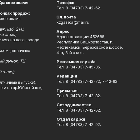
Красное знамя
Телефон
Тел. 8 (34783) 7-42-62.
точках продаж:
Эл. почта
сное знамя
kzgazeta@mail.ru
ж, каб. 214),
Адрес
-й этаж);
Адрес редакции: 452688,
ениях нашего города
Республика Башкортостан, г.
Нефтекамск, Берёзовское шоссе,
мот» (пятничные
4-а, 3-й этаж.
ный рынок, ТЦ
Рекламная служба
Тел. 8 (34783) 7-45-35.
й этаж);
Редакция
Тел. 8 (34783) 7-42-72, 7-42-92..
ятничные выпуски);
ле и на пр.Юбилейном,
Приемная
Тел. 8 (34783) 7-42-82.
Сотрудничество
Тел. 8 (34783) 7-42-62.
Отдел кадров
Тел. 8 (34783) 7-42-92.