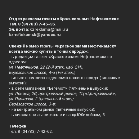
Отдел рекламы газеты «Красное знамя Нефтекамск»
Тел. 8 (34783) 7-45-35.
Эл. почта:
kzreklama@mail.ru
kzneftekamsk@yandex.ru
Свежий номер газеты «Красное знамя Нефтекамск»
всегда можно купить в точках продаж:
- в редакции газеты «Красное знамя Нефтекамск» по
адресам:
ул. Нефтяников, 22 (2-й этаж, каб. 214),
Берёзовское шоссе, 4-а (1-й этаж);
- во всех почтовых отделениях нашего города (пятничные
выпуски);
- в сети магазинов «Бегемот» (пятничные выпуски):
ул. Ленина, 26; центральный рынок, ТЦ «Центральный»,
ул. Парковая, 2 (цокольный этаж);
Берёзовское шоссе, 3-в;
- на центральном рынке (пятничные выпуски);
- в киосках на автовокзале и на пр.Юбилейном, 5.
Телефон
Тел. 8 (34783) 7-42-62.