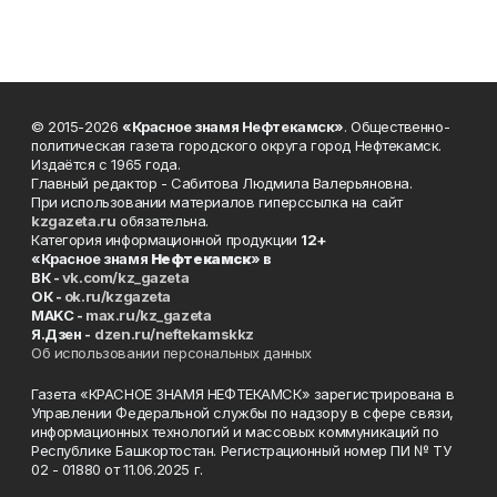
© 2015-2026
«Красное знамя Нефтекамск»
. Общественно-
политическая газета городского округа город Нефтекамск.
Издаётся с 1965 года.
Главный редактор - Сабитова Людмила Валерьяновна.
При использовании материалов гиперссылка на сайт
kzgazeta.ru
обязательна.
Категория информационной продукции
12+
«Красное знамя
Нефтекамск
» в
ВК -
vk.com/kz_gazeta
ОК -
ok.ru/kzgazeta
MAKC -
max.ru/kz_gazeta
Я.Дзен -
dzen.ru/neftekamskkz
Об использовании персональных данных
Газета «КРАСНОЕ ЗНАМЯ НЕФТЕКАМСК» зарегистрирована в
Управлении Федеральной службы по надзору в сфере связи,
информационных технологий и массовых коммуникаций по
Республике Башкортостан. Регистрационный номер ПИ № ТУ
02 - 01880 от 11.06.2025 г.