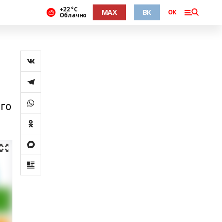
+22 °С
MAX
ВК
ОК
Облачно
го