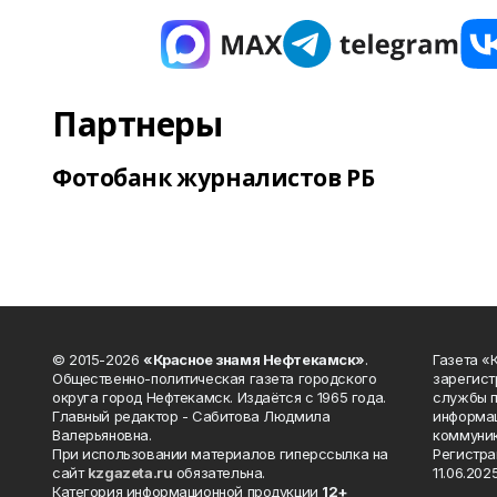
Партнеры
Фотобанк журналистов РБ
© 2015-2026
«Красное знамя Нефтекамск»
.
Газета 
Общественно-политическая газета городского
зарегист
округа город Нефтекамск. Издаётся с 1965 года.
службы п
Главный редактор - Сабитова Людмила
информац
Валерьяновна.
коммуник
При использовании материалов гиперссылка на
Регистра
сайт
kzgazeta.ru
обязательна.
11.06.2025
Категория информационной продукции
12+