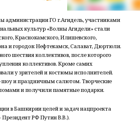
ы администрации ГО г.Агидель, участниками
ональных культур «Волны Агидели» стали
кого, Краснокамского, Илишевского,
на и городов: Нефтекамск, Салават, Дюртюли.
ого шествия коллективов, после которого
упления коллективов. Кроме самих
звали у зрителей и костюмы исполнителей.
-шоу и праздничным салютом. Творческие
ломами и получили памятные подарки.
ции в Башкирии целей и задач нацпроекта
 Президент РФ Путин В.В.).