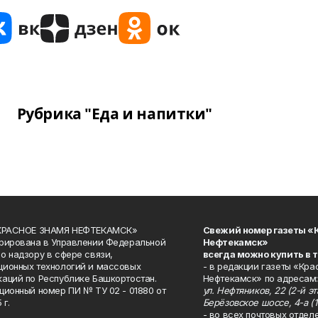
Рубрика "Еда и напитки"
«КРАСНОЕ ЗНАМЯ НЕФТЕКАМСК»
Свежий номер газеты «
рирована в Управлении Федеральной
Нефтекамск»
о надзору в сфере связи,
всегда можно купить в 
ионных технологий и массовых
- в редакции газеты «Кра
аций по Республике Башкортостан.
Нефтекамск» по адресам:
ционный номер ПИ № ТУ 02 - 01880 от
ул. Нефтяников, 22 (2-й эта
 г.
Берёзовское шоссе, 4-а (1
- во всех почтовых отдел