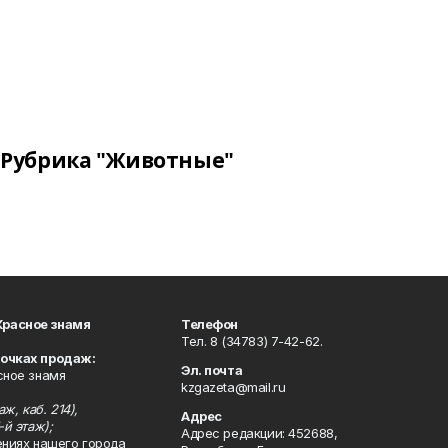
Рубрика "Животные"
Красное знамя
Телефон
Тел. 8 (34783) 7-42-62.
точках продаж:
Эл. почта
сное знамя
kzgazeta@mail.ru
ж, каб. 214),
Адрес
-й этаж);
Адрес редакции: 452688,
ениях нашего города