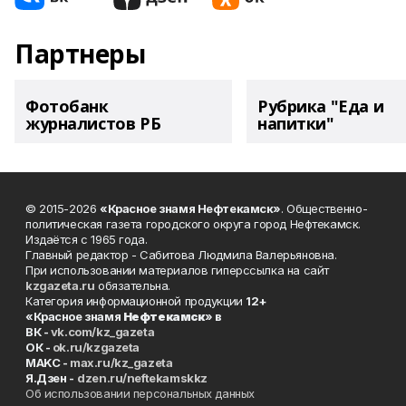
Партнеры
Фотобанк
Рубрика "Еда и
журналистов РБ
напитки"
© 2015-2026
«Красное знамя Нефтекамск»
. Общественно-
политическая газета городского округа город Нефтекамск.
Издаётся с 1965 года.
Главный редактор - Сабитова Людмила Валерьяновна.
При использовании материалов гиперссылка на сайт
kzgazeta.ru
обязательна.
Категория информационной продукции
12+
«Красное знамя
Нефтекамск
» в
ВК -
vk.com/kz_gazeta
ОК -
ok.ru/kzgazeta
MAKC -
max.ru/kz_gazeta
Я.Дзен -
dzen.ru/neftekamskkz
Об использовании персональных данных