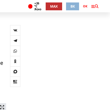
+26
MAX
ВК
°С
ОК
Ясно
ые