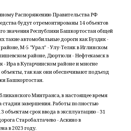
анному Распоряжению Правительства РФ
редства будут отремонтированы 14 объектов
го значения Республики Башкортостан общей
их такие автомобильные дороги как Буздяк -
айоне, М-5 "Урал" - Улу-Теляк в Иглинском
 Илишевском районе, Дюртюли - Нефтекамск в
 - Ира в Кугарчинском районе и многие
 объекты, так как они обеспечивают подъезд
ики Башкортостан.
убликанского Минтранса, в настоящее время
а стадии завершения. Работы полностью
13 объектам срок ввода в эксплуатацию - 31
дорога Старобалтачево - Аскино в
на в 2023 году.