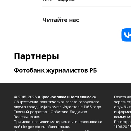
Читайте нас
Партнеры
Фотобанк журналистов РБ
© 2015-2026
«Красное знамя Нефтекамск»
.
Газета 
Общественно-политическая газета городского
зарегист
округа город Нефтекамск. Издаётся с 1965 года.
службы п
Главный редактор - Сабитова Людмила
информац
Валерьяновна.
коммуник
При использовании материалов гиперссылка на
Регистра
сайт
kzgazeta.ru
обязательна.
11.06.2025