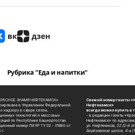
Рубрика "Еда и напитки"
«КРАСНОЕ ЗНАМЯ НЕФТЕКАМСК»
Свежий номер газеты «
рирована в Управлении Федеральной
Нефтекамск»
о надзору в сфере связи,
всегда можно купить в 
ионных технологий и массовых
- в редакции газеты «Кра
аций по Республике Башкортостан.
Нефтекамск» по адресам:
ционный номер ПИ № ТУ 02 - 01880 от
ул. Нефтяников, 22 (2-й эта
 г.
Берёзовское шоссе, 4-а (1