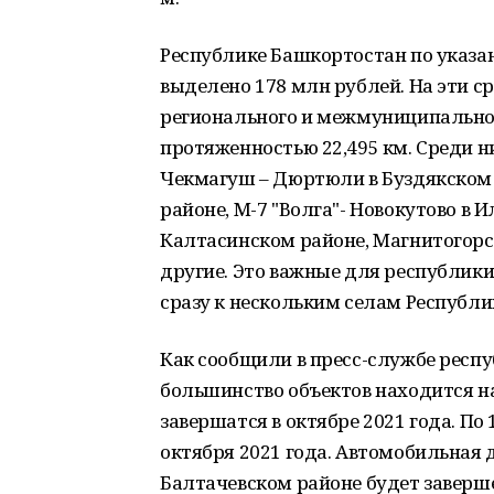
Республике Башкортостан по указ
выделено 178 млн рублей. На эти с
регионального и межмуниципально
протяженностью 22,495 км. Среди н
Чекмагуш – Дюртюли в Буздякском р
районе, М-7 "Волга"- Новокутово в
Калтасинском районе, Магнитогорск
другие. Это важные для республики
сразу к нескольким селам Республ
Как сообщили в пресс-службе респ
большинство объектов находится н
завершатся в октябре 2021 года. По 
октября 2021 года. Автомобильная 
Балтачевском районе будет заверше