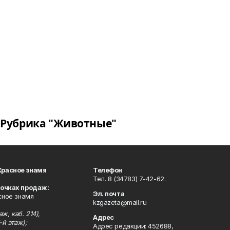
Рубрика "Животные"
Красное знамя
Телефон
Тел. 8 (34783) 7-42-62.
точках продаж:
Эл. почта
сное знамя
kzgazeta@mail.ru
ж, каб. 214),
Адрес
-й этаж);
Адрес редакции: 452688,