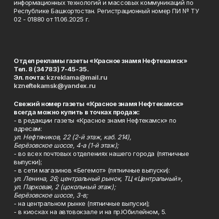
информационных технологий и массовых коммуникаций по
Республике Башкортостан. Регистрационный номер ПИ № ТУ
02 - 01880 от 11.06.2025 г.
Отдел рекламы газеты «Красное знамя Нефтекамск»
Тел. 8 (34783) 7-45-35.
Эл. почта:
kzreklama@mail.ru
kzneftekamsk@yandex.ru
Свежий номер газеты «Красное знамя Нефтекамск»
всегда можно купить в точках продаж:
- в редакции газеты «Красное знамя Нефтекамск» по
адресам:
ул. Нефтяников, 22 (2-й этаж, каб. 214),
Берёзовское шоссе, 4-а (1-й этаж);
- во всех почтовых отделениях нашего города (пятничные
выпуски);
- в сети магазинов «Бегемот» (пятничные выпуски):
ул. Ленина, 26; центральный рынок, ТЦ «Центральный»,
ул. Парковая, 2 (цокольный этаж);
Берёзовское шоссе, 3-в;
- на центральном рынке (пятничные выпуски);
- в киосках на автовокзале и на пр.Юбилейном, 5.