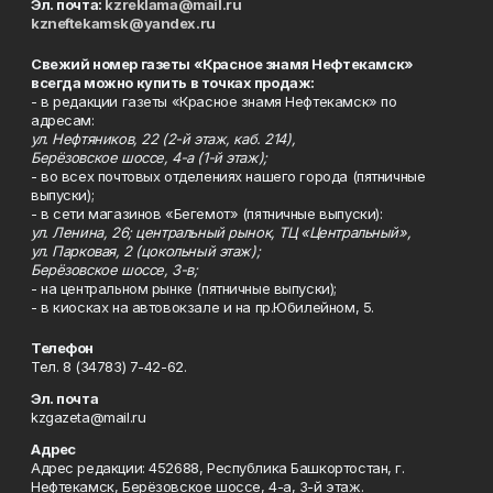
Эл. почта:
kzreklama@mail.ru
kzneftekamsk@yandex.ru
Свежий номер газеты «Красное знамя Нефтекамск»
всегда можно купить в точках продаж:
- в редакции газеты «Красное знамя Нефтекамск» по
адресам:
ул. Нефтяников, 22 (2-й этаж, каб. 214),
Берёзовское шоссе, 4-а (1-й этаж);
- во всех почтовых отделениях нашего города (пятничные
выпуски);
- в сети магазинов «Бегемот» (пятничные выпуски):
ул. Ленина, 26; центральный рынок, ТЦ «Центральный»,
ул. Парковая, 2 (цокольный этаж);
Берёзовское шоссе, 3-в;
- на центральном рынке (пятничные выпуски);
- в киосках на автовокзале и на пр.Юбилейном, 5.
Телефон
Тел. 8 (34783) 7-42-62.
Эл. почта
kzgazeta@mail.ru
Адрес
Адрес редакции: 452688, Республика Башкортостан, г.
Нефтекамск, Берёзовское шоссе, 4-а, 3-й этаж.