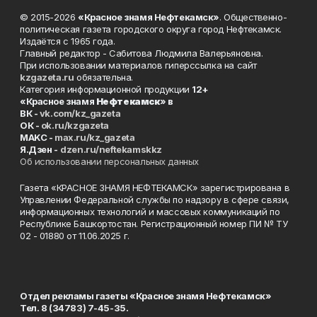
© 2015-2026
«Красное знамя Нефтекамск»
. Общественно-
политическая газета городского округа город Нефтекамск.
Издаётся с 1965 года.
Главный редактор - Сабитова Людмила Валерьяновна.
При использовании материалов гиперссылка на сайт
kzgazeta.ru
обязательна.
Категория информационной продукции
12+
«Красное знамя
Нефтекамск
» в
ВК -
vk.com/kz_gazeta
ОК -
ok.ru/kzgazeta
MAKC -
max.ru/kz_gazeta
Я.Дзен -
dzen.ru/neftekamskkz
Об использовании персональных данных
Газета «КРАСНОЕ ЗНАМЯ НЕФТЕКАМСК» зарегистрирована в
Управлении Федеральной службы по надзору в сфере связи,
информационных технологий и массовых коммуникаций по
Республике Башкортостан. Регистрационный номер ПИ № ТУ
02 - 01880 от 11.06.2025 г.
Отдел рекламы газеты «Красное знамя Нефтекамск»
Тел. 8 (34783) 7-45-35.