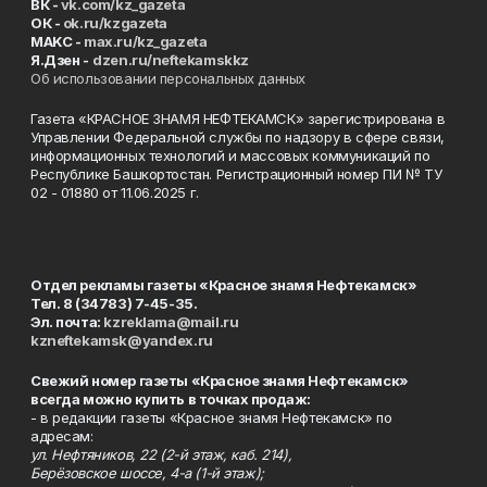
ВК -
vk.com/kz_gazeta
ОК -
ok.ru/kzgazeta
MAKC -
max.ru/kz_gazeta
Я.Дзен -
dzen.ru/neftekamskkz
Об использовании персональных данных
Газета «КРАСНОЕ ЗНАМЯ НЕФТЕКАМСК» зарегистрирована в
Управлении Федеральной службы по надзору в сфере связи,
информационных технологий и массовых коммуникаций по
Республике Башкортостан. Регистрационный номер ПИ № ТУ
02 - 01880 от 11.06.2025 г.
Отдел рекламы газеты «Красное знамя Нефтекамск»
Тел. 8 (34783) 7-45-35.
Эл. почта:
kzreklama@mail.ru
kzneftekamsk@yandex.ru
Свежий номер газеты «Красное знамя Нефтекамск»
всегда можно купить в точках продаж:
- в редакции газеты «Красное знамя Нефтекамск» по
адресам:
ул. Нефтяников, 22 (2-й этаж, каб. 214),
Берёзовское шоссе, 4-а (1-й этаж);