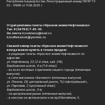
Республике Башкортостан. Регистрационный номер ПИ № ТУ
02 - 01880 от 11.06.2025 г.
Отдел рекламы газеты «Красное знамя Нефтекамск»
Тел. 8 (34783) 7-45-35.
Эл. почта:
kzreklama@mail.ru
kzneftekamsk@yandex.ru
Свежий номер газеты «Красное знамя Нефтекамск»
всегда можно купить в точках продаж:
- в редакции газеты «Красное знамя Нефтекамск» по
адресам:
ул. Нефтяников, 22 (2-й этаж, каб. 214),
Берёзовское шоссе, 4-а (1-й этаж);
- во всех почтовых отделениях нашего города (пятничные
выпуски);
- в сети магазинов «Бегемот» (пятничные выпуски):
ул. Ленина, 26; центральный рынок, ТЦ «Центральный»,
ул. Парковая, 2 (цокольный этаж);
Берёзовское шоссе, 3-в;
- на центральном рынке (пятничные выпуски);
- в киосках на автовокзале и на пр.Юбилейном, 5.