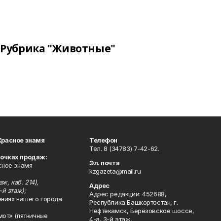
Рубрика "Животные"
Красное знамя
Телефон
Тел. 8 (34783) 7-42-62.
точках продаж:
Эл. почта
сное знамя
kzgazeta@mail.ru
ж, каб. 214),
Адрес
-й этаж);
Адрес редакции: 452688,
ениях нашего города
Республика Башкортостан, г.
Нефтекамск, Берёзовское шоссе,
мот» (пятничные
4-а, 3-й этаж.