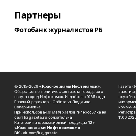
Партнеры
Фотобанк журналистов РБ
© 2015-2026
«Красное знамя Нефтекамск»
.
Газета 
Общественно-политическая газета городского
зарегист
округа город Нефтекамск. Издаётся с 1965 года.
службы п
Главный редактор - Сабитова Людмила
информац
Валерьяновна.
коммуник
При использовании материалов гиперссылка на
Регистра
сайт
kzgazeta.ru
обязательна.
11.06.2025
Категория информационной продукции
12+
«Красное знамя
Нефтекамск
» в
ВК -
vk.com/kz_gazeta