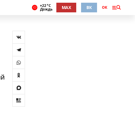
+22 °С
MAX
ВК
ОК
Дождь
ий