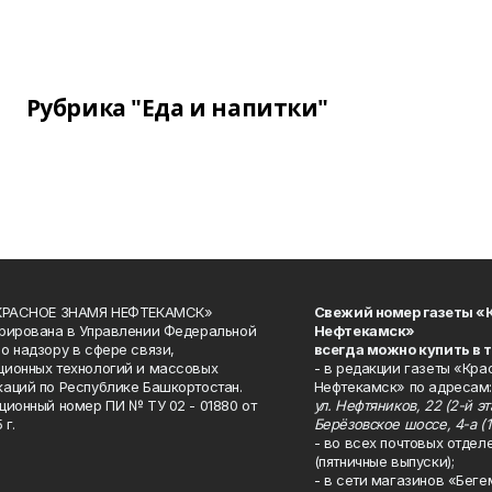
Рубрика "Еда и напитки"
«КРАСНОЕ ЗНАМЯ НЕФТЕКАМСК»
Свежий номер газеты «
рирована в Управлении Федеральной
Нефтекамск»
о надзору в сфере связи,
всегда можно купить в 
ионных технологий и массовых
- в редакции газеты «Кра
аций по Республике Башкортостан.
Нефтекамск» по адресам:
ционный номер ПИ № ТУ 02 - 01880 от
ул. Нефтяников, 22 (2-й эта
 г.
Берёзовское шоссе, 4-а (1
- во всех почтовых отдел
(пятничные выпуски);
- в сети магазинов «Беге