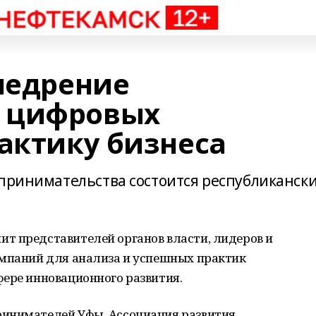
внедрение
 цифровых
рактику бизнеса
дпринимательства состоится республиканск
т представителей органов власти, лидеров и
омпаний для анализа и успешных практик
фере инновационного развития.
ринимателей Уфы, Ассоциация развития