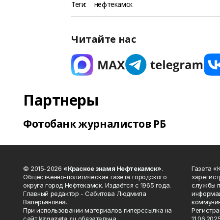
Теги:
нефтекамск
Читайте нас
Партнеры
Фотобанк журналистов РБ
© 2015-2026
«Красное знамя Нефтекамск»
.
Газета 
Общественно-политическая газета городского
зарегист
округа город Нефтекамск. Издаётся с 1965 года.
службы п
Главный редактор - Сабитова Людмила
информац
Валерьяновна.
коммуник
При использовании материалов гиперссылка на
Регистра
сайт
kzgazeta.ru
обязательна.
11.06.2025