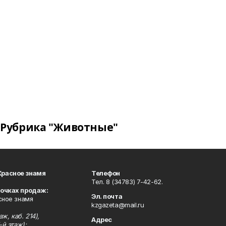
Рубрика "Животные"
Красное знамя
Телефон
Тел. 8 (34783) 7-42-62.
точках продаж:
Эл. почта
сное знамя
kzgazeta@mail.ru
ж, каб. 214),
Адрес
-й этаж);