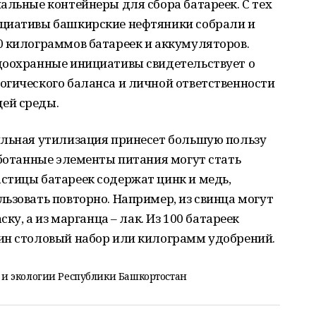
альные контейнеры для сбора батареек. С тех
ициативы башкирские нефтяники собрали и
0 килограммов батареек и аккумуляторов.
доохранные инициативы свидетельствует о
огического баланса и личной ответственности
щей среды.
ильная утилизация принесет большую пользу
аботанные элементы питания могут стать
стицы батареек содержат цинк и медь,
ьзовать повторно. Например, из свинца могут
ску, а из марганца – лак. Из 100 батареек
ин столовый набор или килограмм удобрений.
и экологии Республики Башкортостан