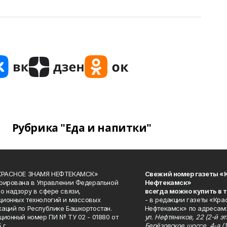
Рубрика "Еда и напитки"
«КРАСНОЕ ЗНАМЯ НЕФТЕКАМСК»
Свежий номер газеты «
рирована в Управлении Федеральной
Нефтекамск»
о надзору в сфере связи,
всегда можно купить в 
ионных технологий и массовых
- в редакции газеты «Кра
аций по Республике Башкортостан.
Нефтекамск» по адресам:
ционный номер ПИ № ТУ 02 - 01880 от
ул. Нефтяников, 22 (2-й эта
 г.
Берёзовское шоссе, 4-а (1