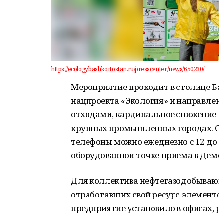
https://ecology.bashkortostan.ru/presscenter/news/650230/
Мероприятие проходит в столице Б
нацпроекта «Экология» и направле
отходами, кардинальное снижение 
крупных промышленных городах. С
телефоны можно ежедневно с 12 до 1
оборудованной точке приема в Дем
Для коллектива нефтегазодобывающ
отработавших свой ресурс элементо
предприятие установило в офисах,