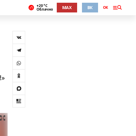
+20 °С
MAX
ВК
ОК
Облачно
!»