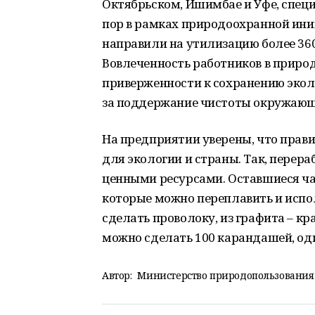
Октябрьском, Ишимбае и Уфе, специ
пор в рамках природоохранной ин
направили на утилизацию более 36
Вовлеченность работников в приро
приверженности к сохранению экол
за поддержание чистоты окружаю
На предприятии уверены, что прав
для экологии и страны. Так, перер
ценными ресурсами. Оставшиеся ча
которые можно переплавить и испол
сделать проволоку, из графита – кра
можно сделать 100 карандашей, од
Автор:
Министерство природопользования 